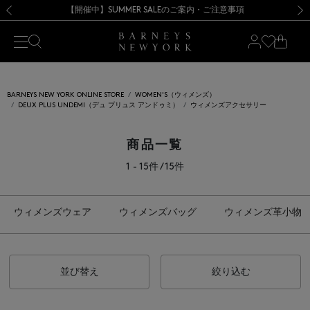
熊本県を中心とした地震の影響によるお荷物のお届けについて
【開催中】SUMMER SALEのご案内・ご注意事項
新規登録のお客様も対象！＜MY BARNEYS＞会員のお客様は11,000円（税込）以上のお買上げで常時送料無料！お買い物の際は会員登録を！
【夏季休業に伴う返品・交換承り一時停止のお知らせ】（2026.8.5）
新規登録のお客様も対象！＜MY BARNEYS＞会員のお客様は11,000円（税込）以上のお買上げで常時送料無料！お買い物の際は会員登録を！
【夏季休業に伴う返品・交換承り一時停止のお知らせ】（2026.8.5）
前の画像
次の
BARNEYS NEW YORK ONLINE STORE
WOMEN'S（ウィメンズ）
DEUX PLUS UNDEMI（デュ プリュス アンドゥミ）
ウィメンズアクセサリー
商品一覧
1 - 15件 / 15件
ウィメンズウェア
ウィメンズバッグ
ウィメンズ革小物
並び替え
絞り込む