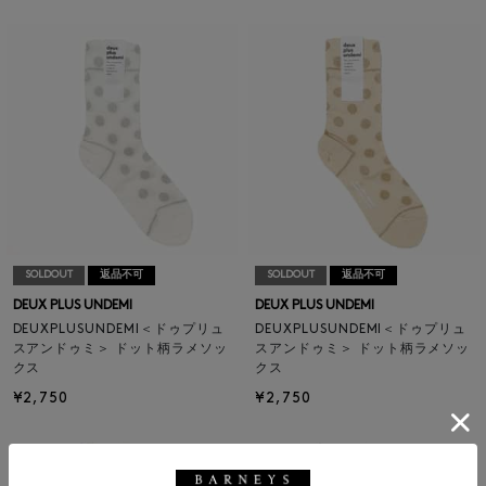
SOLDOUT
返品不可
SOLDOUT
返品不可
DEUX PLUS UNDEMI
DEUX PLUS UNDEMI
DEUXPLUSUNDEMI＜ドゥプリュ
DEUXPLUSUNDEMI＜ドゥプリュ
スアンドゥミ＞ ドット柄ラメソッ
スアンドゥミ＞ ドット柄ラメソッ
クス
クス
¥2,750
¥2,750