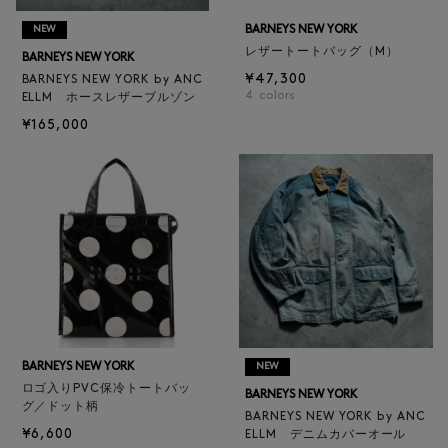
BARNEYS NEW YORK
NEW
レザートートバッグ（M）
BARNEYS NEW YORK
¥47,300
BARNEYS NEW YORK by ANC
4
colors
ELLM ホースレザーブルゾン
¥165,000
BARNEYS NEW YORK
NEW
ロゴ入りPVC保冷トートバッ
BARNEYS NEW YORK
グ／ドット柄
BARNEYS NEW YORK by ANC
¥6,600
ELLM デニムカバーオール