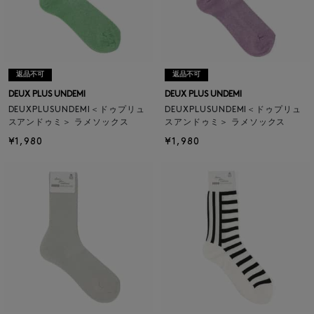
返品不可
返品不可
DEUX PLUS UNDEMI
DEUX PLUS UNDEMI
DEUXPLUSUNDEMI＜ドゥプリュ
DEUXPLUSUNDEMI＜ドゥプリュ
スアンドゥミ＞ ラメソックス
スアンドゥミ＞ ラメソックス
¥1,980
¥1,980