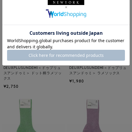
SOLDOUT
返品不可
SOLDOUT
返品不可
DEUX PLUS UNDEMI
DEUX PLUS UNDEMI
DEUXPLUSUNDEMI＜ドゥプリュ
DEUXPLUSUNDEMI＜ドゥプリュ
スアンドゥミ＞ ドット柄ラメソッ
スアンドゥミ＞ ラメソックス
クス
¥1,980
¥2,750