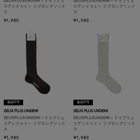
DEUXPLUSUNDEMI＜ドゥプリュ
DEUXPLUSUNDEMI＜ドゥプリュ
スアンドゥミ＞ リブロングソック
スアンドゥミ＞ リブロングソック
ス
ス
¥1,980
¥1,980
返品不可
返品不可
DEUX PLUS UNDEMI
DEUX PLUS UNDEMI
DEUXPLUSUNDEMI＜ドゥプリュ
DEUXPLUSUNDEMI＜ドゥプリュ
スアンドゥミ＞ リブロングソック
スアンドゥミ＞ リブロングソック
ス
ス
¥1,980
¥1,980