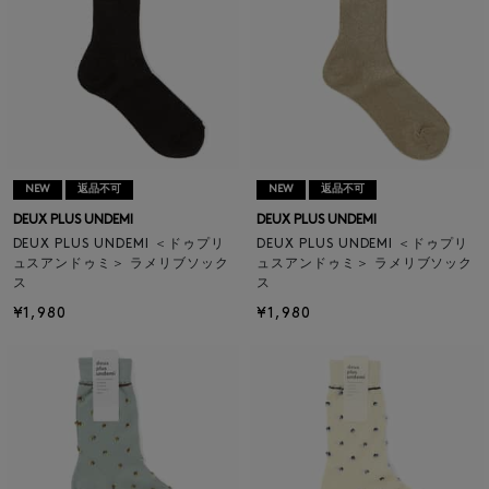
NEW
返品不可
NEW
返品不可
DEUX PLUS UNDEMI
DEUX PLUS UNDEMI
DEUX PLUS UNDEMI ＜ドゥプリ
DEUX PLUS UNDEMI ＜ドゥプリ
ュスアンドゥミ＞ ラメリブソック
ュスアンドゥミ＞ ラメリブソック
ス
ス
¥1,980
¥1,980