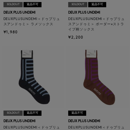
SOLDOUT
返品不可
SOLDOUT
返品不可
DEUX PLUS UNDEMI
DEUX PLUS UNDEMI
DEUXPLUSUNDEMI＜ドゥプリュ
DEUXPLUSUNDEMI＜ドゥプリュ
スアンドゥミ＞ ラメソックス
スアンドゥミ＞ ボーダー×ストラ
イプ柄ソックス
¥1,980
¥2,200
SOLDOUT
返品不可
返品不可
DEUX PLUS UNDEMI
DEUX PLUS UNDEMI
DEUXPLUSUNDEMI＜ドゥプリュ
DEUXPLUSUNDEMI＜ドゥプリュ