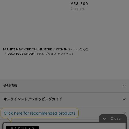
¥58,300
2
colors
BARNEYS NEW YORK ONLINE STORE
WOMEN'S（ウィメンズ）
DEUX PLUS UNDEMI（デュ プリュス アンドゥミ）
会社情報
オンラインストアショッピングガイド
店舗情報
サービス