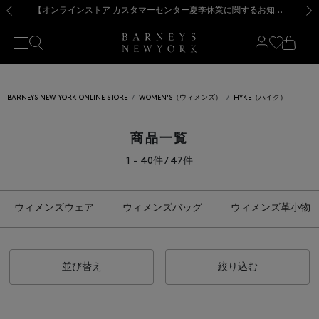
熊本県を中心とした地震の影響によるお荷物のお届けについて
【夏季休業に伴う出荷一時停止のお知らせ】(2026.8.7)
【夏季休業に伴う出荷一時停止のお知らせ】(2026.8.7)
【開催中】SUMMER SALEのご案内・ご注意事項
【オンラインストア カスタマーセンター夏季休業に関するお知らせ】（2026.8.7）
新規登録のお客様も対象！＜MY BARNEYS＞会員のお客様は11,000円（税込）以上のお買上げで常時送料無料！お買い物の際は会員登録を！
【夏季休業に伴う返品・交換承り一時停止のお知らせ】（2026.8.5）
新規登録のお客様も対象！＜MY BARNEYS＞会員のお客様は11,000円（税込）以上のお買上げで常時送料無料！お買い物の際は会員登録を！
前の画像
次の
BARNEYS NEW YORK ONLINE STORE
WOMEN'S（ウィメンズ）
HYKE（ハイク）
商品一覧
1 - 40件 / 47件
ウィメンズウェア
ウィメンズバッグ
ウィメンズ革小物
並び替え
絞り込む