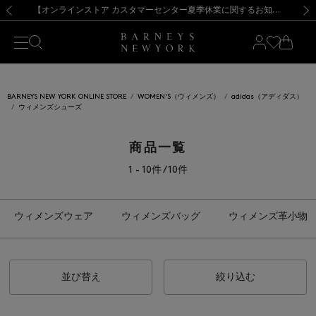
熊本県を中心とした地震の影響によるお荷物のお届けについて
【夏季休業に伴う出荷一時停止のお知らせ】(2026.8.7)
【夏季休業に伴う出荷一時停止のお知らせ】(2026.8.7)
【開催中】SUMMER SALEのご案内・ご注意事項
【オンラインストア カスタマーセンター夏季休業に関するお知らせ】（2026.8.7）
新規登録のお客様も対象！＜MY BARNEYS＞会員のお客様は11,000円（税込）以上のお買上げで常時送料無料！お買い物の際は会員登録を！
【夏季休業に伴う返品・交換承り一時停止のお知らせ】（2026.8.5）
新規登録のお客様も対象！＜MY BARNEYS＞会員のお客様は11,000円（税込）以上のお買上げで常時送料無料！お買い物の際は会員登録を！
前の画像
次の
BARNEYS NEW YORK ONLINE STORE
WOMEN'S（ウィメンズ）
adidas（アディダス）
ウィメンズシューズ
商品一覧
1 - 10件 / 10件
ウィメンズウェア
ウィメンズバッグ
ウィメンズ革小物
並び替え
絞り込む