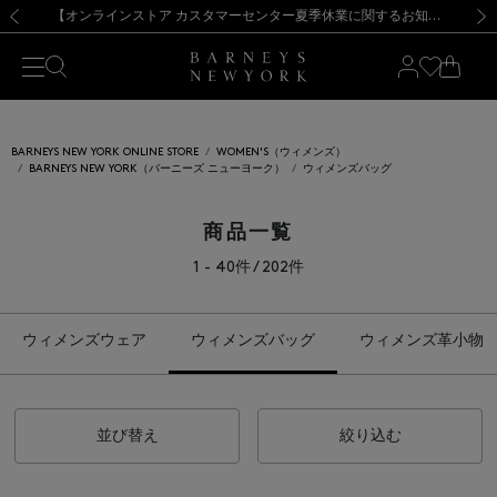
熊本県を中心とした地震の影響によるお荷物のお届けについて
【夏季休業に伴う出荷一時停止のお知らせ】(2026.8.7)
【夏季休業に伴う出荷一時停止のお知らせ】(2026.8.7)
【開催中】SUMMER SALEのご案内・ご注意事項
【オンラインストア カスタマーセンター夏季休業に関するお知らせ】（2026.8.7）
新規登録のお客様も対象！＜MY BARNEYS＞会員のお客様は11,000円（税込）以上のお買上げで常時送料無料！お買い物の際は会員登録を！
【夏季休業に伴う返品・交換承り一時停止のお知らせ】（2026.8.5）
新規登録のお客様も対象！＜MY BARNEYS＞会員のお客様は11,000円（税込）以上のお買上げで常時送料無料！お買い物の際は会員登録を！
前の画像
次の
BARNEYS NEW YORK ONLINE STORE
WOMEN'S（ウィメンズ）
BARNEYS NEW YORK（バーニーズ ニューヨーク）
ウィメンズバッグ
商品一覧
1 - 40件 / 202件
ウィメンズウェア
ウィメンズバッグ
ウィメンズ革小物
並び替え
絞り込む