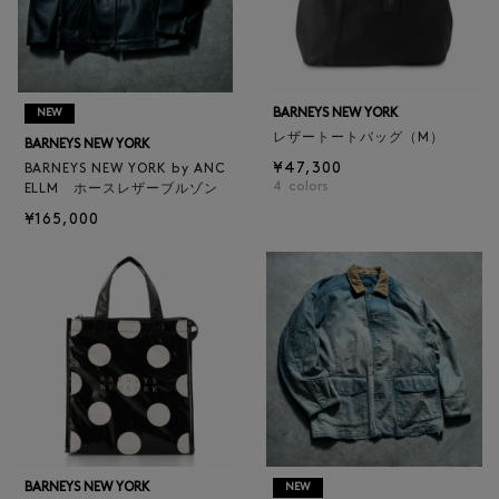
BARNEYS NEW YORK
NEW
レザートートバッグ（M）
BARNEYS NEW YORK
¥47,300
BARNEYS NEW YORK by ANC
4
colors
ELLM ホースレザーブルゾン
¥165,000
BARNEYS NEW YORK
NEW