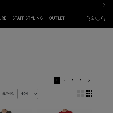
料！お買い物の際は会員登録を！
料！お買い物の際は会員登録を！
次の画像
URE
STAFF STYLING
OUTLET
Next
1
2
3
4
表示件数