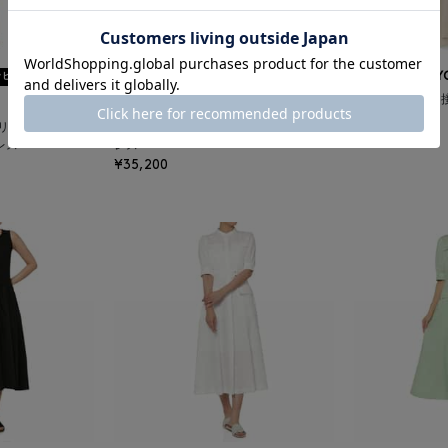
ッピング不可
SOLDOUT
BARNEYS NEW Y
ウォッシャブル 
BARNEYS NEW YORK
レス
リーブ ランダム
ウォッシャブル 接触冷感素材ボウタイド
¥35,200
レス
レス
¥35,200