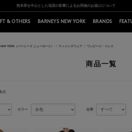
Y BARNEYS＞会員のお客様は11,000円（税込）以上のお買上げで常時送料無
Y BARNEYS＞会員のお客様は11,000円（税込）以上のお買上げで常時送料無
【夏季休業に伴う返品・交換承り一時停止のお知らせ】（2026.8.5）
【夏季休業に伴う返品・交換承り一時停止のお知らせ】（2026.8.5）
熊本県を中心とした地震の影響によるお荷物のお届けについて
【開催中】SUMMER SALEのご案内・ご注意事項
IFT & OTHERS
BARNEYS NEW YORK
BRANDS
FEAT
S NEW YORK（バーニーズ ニューヨーク）
ウィメンズウェア
ワンピース・ドレス
商品一覧
を表示
カラー
在庫