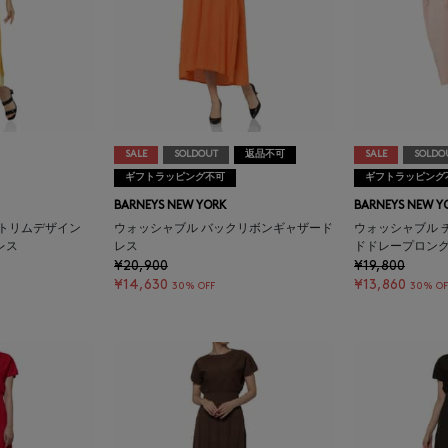
SALE
SOLDOUT
返品不可
SALE
SOLDO
ギフトラッピング不可
ギフトラッピング
BARNEYS NEW YORK
BARNEYS NEW Y
ートリムデザイン
ウォッシャブル バックリボンギャザード
ウォッシャブル 
レス
レス
ドドレープロン
¥20,900
¥19,800
¥14,630
¥13,860
30% OFF
30% OF