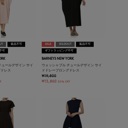
UT
返品不可
SALE
SOLDOUT
返品不可
不可
ギフトラッピング不可
ORK
BARNEYS NEW YORK
チュールデザイン サイ
ウォッシャブル チュールデザイン サイ
グドレス
ドドレープロングドレス
¥19,800
¥13,860
F
30% OFF