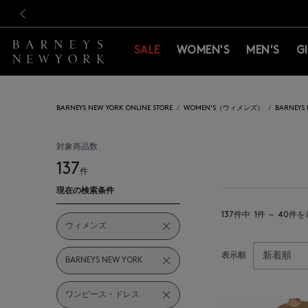
新規登録のお客様も対象！＜M
新規登録のお客様も対象！＜M
前の画像
SALE
WOMEN'S
MEN'S
G
BARNEYS NEW YORK ONLINE STORE
WOMEN'S（ウィメンズ）
BARNEY
対象商品数
137
件
現在の検索条件
137件中
1件 ～ 40件
ウィメンズ
表示順
BARNEYS NEW YORK
ワンピース・ドレス