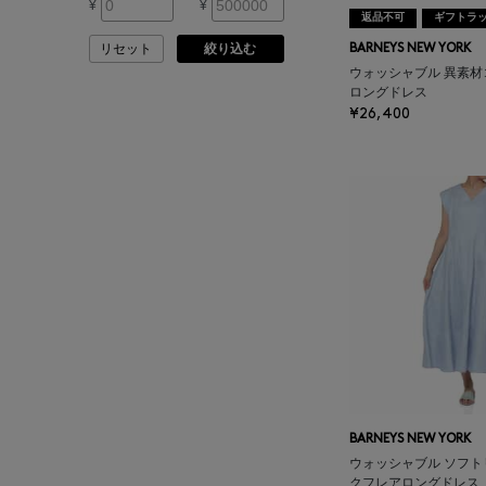
¥
¥
ARMA
返品不可
ギフトラ
リセット
絞り込む
BARNEYS NEW YORK
ASAUCE MELER
ウォッシャブル 異素
ロングドレス
¥26,400
ATELIER AMBOISE
ATELIER EDITION
ATHENA NEW YORK
ATHLETICS FTWR
ATTO VANNUCCI
FIRENZE
BARNEYS NEW YORK
AURALEE
ウォッシャブル ソフト
クフレアロングドレス