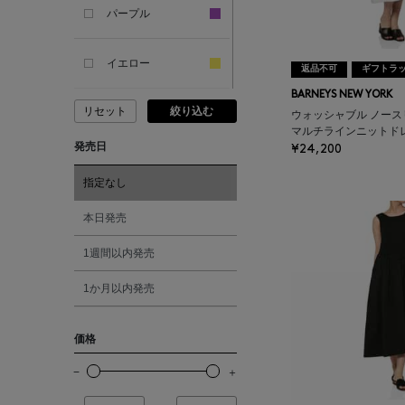
パープル
ANCIENT GREEK
SANDAL
イエロー
返品不可
ギフトラ
BARNEYS NEW YORK
リセット
絞り込む
ANDERSONS
ピンク
ウォッシャブル ノース
マルチラインニットド
発売日
¥24,200
ANTIPAST
レッド
指定なし
ANYA HINDMARCH
オレンジ
本日発売
1週間以内発売
ARCS LONDON
シルバー
1か月以内発売
ARIANNA
ゴールド
価格
ARIZONA LOVE
その他