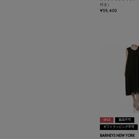
付き）
AUTRY
¥59,400
BAGUTTA
BAKUNE
BALENCIAGA
BARBA
BARNEYS NEW YORK
BARNEYS NEWYORK
BEAUTY
SALE
返品不可
ギフトラッピング不可
BASERANGE
BARNEYS NEW YORK