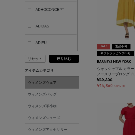
ADHOCONCEPT
ADIDAS
ADIEU
SALE
返品不可
ギフトラッピング不可
リセット
絞り込む
ADLIN HUE
BARNEYS NEW YORK
ウォッシャブル カラ
アイテムカテゴリ
ノースリーブロングド
ADVISORY BOARD
¥19,800
CRYSTALS
ウィメンズウェア
¥13,860
30% OFF
ウィメンズバッグ
AESOP
ウィメンズ革小物
AETA
ウィメンズシューズ
ウィメンズアクセサリー
AKIKO OGAWA.