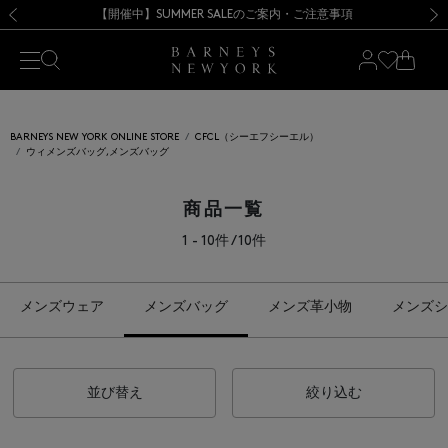
熊本県を中心とした地震の影響によるお荷物のお届けについて
【開催中】SUMMER SALEのご案内・ご注意事項
新規登録のお客様も対象！＜MY BARNEYS＞会員のお客様は11,000円（税込）以上のお買上げで常時送料無料！お買い物の際は会員登録を！
【夏季休業に伴う返品・交換承り一時停止のお知らせ】（2026.8.5）
新規登録のお客様も対象！＜MY BARNEYS＞会員のお客様は11,000円（税込）以上のお買上げで常時送料無料！お買い物の際は会員登録を！
【夏季休業に伴う返品・交換承り一時停止のお知らせ】（2026.8.5）
前の画像
次の
BARNEYS NEW YORK ONLINE STORE
CFCL（シーエフシーエル）
ウィメンズバッグ,メンズバッグ
商品一覧
1 - 10件 / 10件
メンズウェア
メンズバッグ
メンズ革小物
メンズシ
並び替え
絞り込む