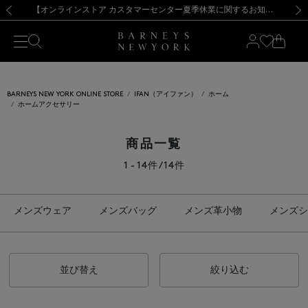
熊本県を中心とした地震の影響によるお荷物のお届けについて
【夏季休業に伴う出荷一時停止のお知らせ】(2026.8.7)
【夏季休業に伴う出荷一時停止のお知らせ】(2026.8.7)
【開催中】SUMMER SALEのご案内・ご注意事項
【オンラインストア カスタマーセンター夏季休業に関するお知らせ】（2026.8.7）
新規登録のお客様も対象！＜MY BARNEYS＞会員のお客様は11,000円（税込）以上のお買上げで常時送料無料！お買い物の際は会員登録を！
【夏季休業に伴う返品・交換承り一時停止のお知らせ】（2026.8.5）
新規登録のお客様も対象！＜MY BARNEYS＞会員のお客様は11,000円（税込）以上のお買上げで常時送料無料！お買い物の際は会員登録を！
前の画像
次の
BARNEYS NEW YORK ONLINE STORE
IFAN（アイファン）
ホーム
ホームアクセサリー
商品一覧
1 - 14件 / 14件
メンズウェア
メンズバッグ
メンズ革小物
メンズシ
並び替え
絞り込む