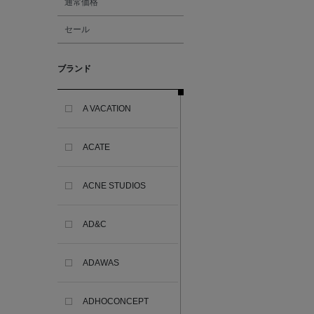
通常価格
セール
ブランド
A VACATION
ACATE
ACNE STUDIOS
AD&C
ADAWAS
ADHOCONCEPT