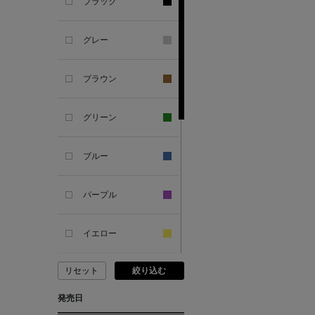
ANCIENT GREEK
ブラック
SANDAL
グレー
ANDERSONS
ブラウン
ANTIPAST
グリーン
ANYA HINDMARCH
ブルー
ARCS LONDON
パープル
ARIANNA
イエロー
ARIZONA LOVE
リセット
絞り込む
ピンク
ARMA
発売日
レッド