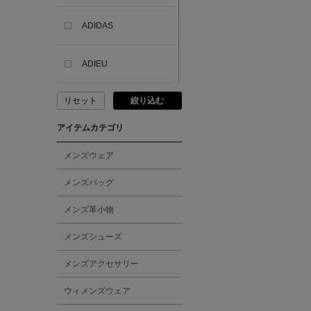
ADIDAS
ADIEU
リセット
絞り込む
ADLIN HUE
アイテムカテゴリ
ADVISORY BOARD
CRYSTALS
メンズウェア
メンズバッグ
AESOP
メンズ革小物
AETA
メンズシューズ
メンズアクセサリー
AKIKO OGAWA.
ウィメンズウェア
ALBERT THURSTON