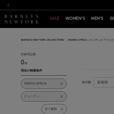
新規登録のお客様も対象！＜M
新規登録のお客様も対象！＜M
前の画像
SALE
WOMEN'S
MEN'S
G
BARNEYS NEW YORK ONLINE STORE
INDEGO AFRICA（インディゴ アフリ
対象商品数
0
件
現在の検索条件
表示順
INDEGO AFRICA
ビューティ
全て解除