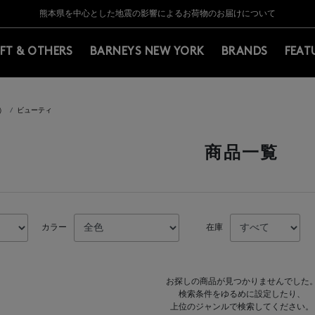
Y BARNEYS＞会員のお客様は11,000円（税込）以上のお買上げで常時送料無
Y BARNEYS＞会員のお客様は11,000円（税込）以上のお買上げで常時送料無
【夏季休業に伴う返品・交換承り一時停止のお知らせ】（2026.8.5）
【夏季休業に伴う返品・交換承り一時停止のお知らせ】（2026.8.5）
熊本県を中心とした地震の影響によるお荷物のお届けについて
【開催中】SUMMER SALEのご案内・ご注意事項
IFT & OTHERS
BARNEYS NEW YORK
BRANDS
FEAT
カ）
ビューティ
商品一覧
カラー
在庫
お探しの商品が見つかりませんでした
検索条件をゆるめに設定したり、
上位のジャンルで検索してください。