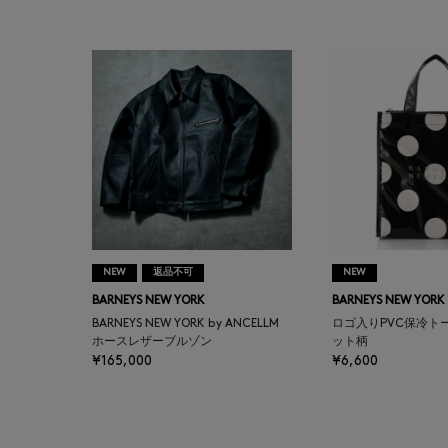
BAGUTTA
BAKUNE
BALENCIAGA
BARBA
BARNEYS NEW YORK
NEW
返品不可
NEW
BARNEYS NEWYORK
BARNEYS NEW YORK
BARNEYS NEW YORK
BEAUTY
BARNEYS NEW YORK by ANCELLM
ロゴ入りPVC保冷ト
ホースレザーブルゾン
ット柄
¥165,000
¥6,600
BASERANGE
BE.ABLE