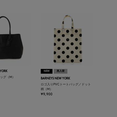
 YORK
NEW
再入荷
ッグ（M）
BARNEYS NEW YORK
ロゴ入りPVCトートバッグ／ドット
柄（M）
¥9,900