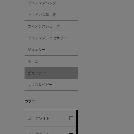
ウィメンズバッグ
ALESSANDRO
ウィメンズ革小物
GHERARDI
ウィメンズシューズ
ALL THE WAYS TO SAY
ウィメンズアクセサリー
ジュエリー
ALPO
ホーム
ALTEA
ビューティ
キッズ＆ベビー
AMIRI
カラー
AMOMENTO
ANCELLM
ホワイト