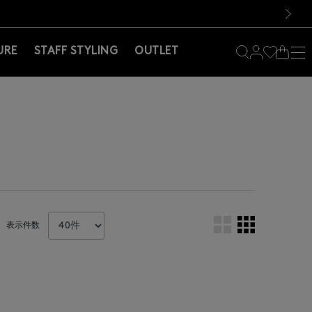
料！お買い物の際は会員登録を！
料！お買い物の際は会員登録を！
次の画像
URE
STAFF STYLING
OUTLET
表示件数
。