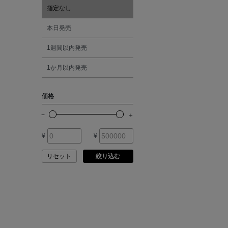
ASAUCE MELER
指定なし
オレンジ
本日発売
ATELIER AMBOISE
1週間以内発売
シルバー
ATELIER EDITION
1か月以内発売
ゴールド
ATHENA NEW YORK
価格
その他
ATHLETICS FTWR
¥
¥
ATTO VANNUCCI
FIRENZE
リセット
絞り込む
AURALEE
AUTRY