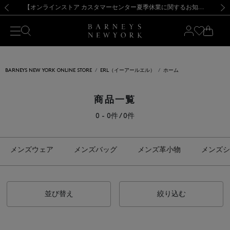
熊本県を中心とした地震の影響によるお荷物のお届けについて
【夏季休業に伴う出荷一時停止のお知らせ】(2026.8.7)
【夏季休業に伴う出荷一時停止のお知らせ】(2026.8.7)
【開催中】SUMMER SALEのご案内・ご注意事項
【オンラインストア カスタマーセンター夏季休業に関するお知らせ】（2026.8.7）
新規登録のお客様も対象！＜MY BARNEYS＞会員のお客様は11,000円（税込）以上のお買上げで常時送料無料！お買い物の際は会員登録を！
【夏季休業に伴う返品・交換承り一時停止のお知らせ】（2026.8.5）
新規登録のお客様も対象！＜MY BARNEYS＞会員のお客様は11,000円（税込）以上のお買上げで常時送料無料！お買い物の際は会員登録を！
前の画像
次の
BARNEYS NEW YORK ONLINE STORE
ERL（イーアールエル）
ホーム
商品一覧
0 - 0件 / 0件
メンズウェア
メンズバッグ
メンズ革小物
メンズシ
並び替え
絞り込む