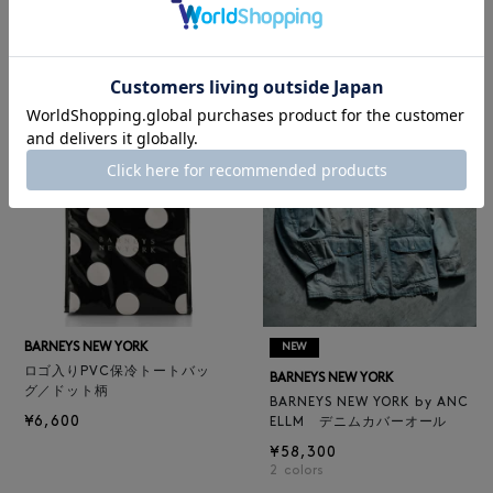
レザートートバッグ（M）
BARNEYS NEW YORK
¥47,300
BARNEYS NEW YORK by ANC
4
colors
ELLM ホースレザーブルゾン
¥165,000
BARNEYS NEW YORK
NEW
ロゴ入りPVC保冷トートバッ
BARNEYS NEW YORK
グ／ドット柄
BARNEYS NEW YORK by ANC
¥6,600
ELLM デニムカバーオール
¥58,300
2
colors