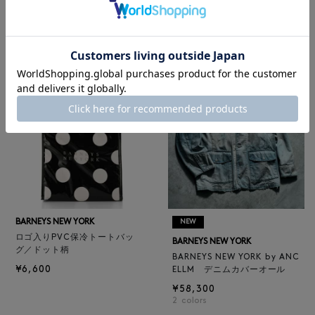
レザートートバッグ（M）
BARNEYS NEW YORK
¥47,300
BARNEYS NEW YORK by ANC
4
colors
ELLM ホースレザーブルゾン
¥165,000
BARNEYS NEW YORK
NEW
ロゴ入りPVC保冷トートバッ
BARNEYS NEW YORK
グ／ドット柄
BARNEYS NEW YORK by ANC
¥6,600
ELLM デニムカバーオール
¥58,300
2
colors