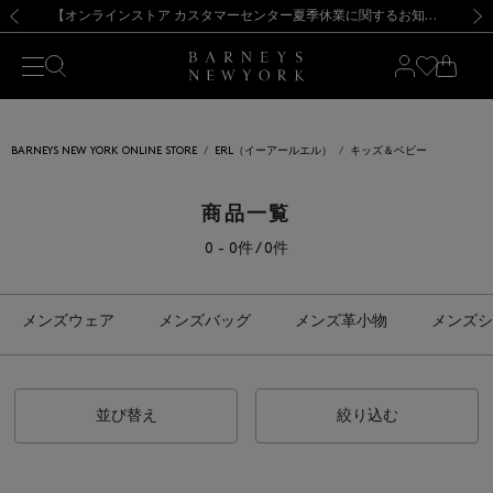
熊本県を中心とした地震の影響によるお荷物のお届けについて
【夏季休業に伴う出荷一時停止のお知らせ】(2026.8.7)
【夏季休業に伴う出荷一時停止のお知らせ】(2026.8.7)
【開催中】SUMMER SALEのご案内・ご注意事項
【オンラインストア カスタマーセンター夏季休業に関するお知らせ】（2026.8.7）
新規登録のお客様も対象！＜MY BARNEYS＞会員のお客様は11,000円（税込）以上のお買上げで常時送料無料！お買い物の際は会員登録を！
【夏季休業に伴う返品・交換承り一時停止のお知らせ】（2026.8.5）
新規登録のお客様も対象！＜MY BARNEYS＞会員のお客様は11,000円（税込）以上のお買上げで常時送料無料！お買い物の際は会員登録を！
前の画像
次の
BARNEYS NEW YORK ONLINE STORE
ERL（イーアールエル）
キッズ＆ベビー
商品一覧
0 - 0件 / 0件
メンズウェア
メンズバッグ
メンズ革小物
メンズシ
並び替え
絞り込む