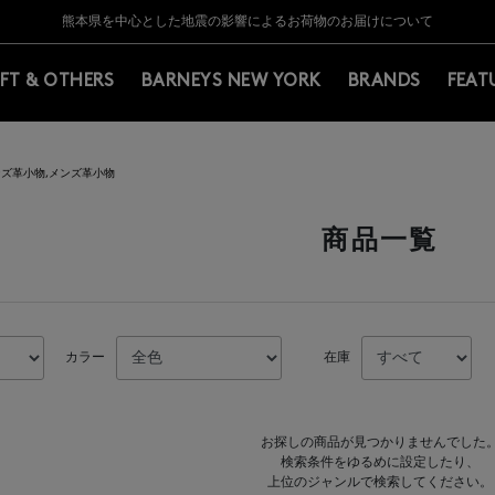
Y BARNEYS＞会員のお客様は11,000円（税込）以上のお買上げで常時送料無
Y BARNEYS＞会員のお客様は11,000円（税込）以上のお買上げで常時送料無
【夏季休業に伴う返品・交換承り一時停止のお知らせ】（2026.8.5）
【夏季休業に伴う返品・交換承り一時停止のお知らせ】（2026.8.5）
熊本県を中心とした地震の影響によるお荷物のお届けについて
【開催中】SUMMER SALEのご案内・ご注意事項
IFT & OTHERS
BARNEYS NEW YORK
BRANDS
FEAT
ズ革小物,メンズ革小物
商品一覧
カラー
在庫
お探しの商品が見つかりませんでした
検索条件をゆるめに設定したり、
上位のジャンルで検索してください。