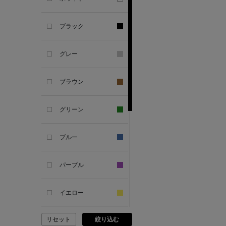
ANCIENT GREEK
ブラック
SANDAL
グレー
ANDERSONS
ブラウン
ANTIPAST
グリーン
ANYA HINDMARCH
ブルー
ARCS LONDON
パープル
ARIANNA
イエロー
ARIZONA LOVE
リセット
絞り込む
ピンク