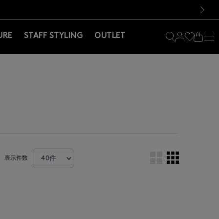
料！お買い物の際は会員登録を！
料！お買い物の際は会員登録を！
次の画像
URE
STAFF STYLING
OUTLET
表示件数
。