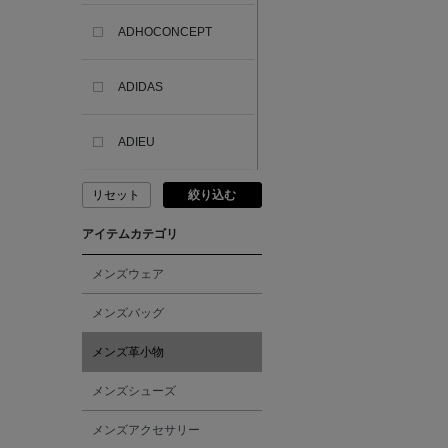
ADHOCONCEPT
ADIDAS
ADIEU
リセット
絞り込む
ADLIN HUE
アイテムカテゴリ
ADVISORY BOARD
CRYSTALS
メンズウェア
メンズバッグ
AESOP
メンズ革小物
AETA
メンズシューズ
メンズアクセサリー
AKIKO OGAWA.