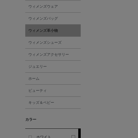
ウィメンズウェア
ALBERT THURSTON
ウィメンズバッグ
ALESSANDRO
ウィメンズ革小物
GHERARDI
ウィメンズシューズ
ALL THE WAYS TO SAY
ウィメンズアクセサリー
ジュエリー
ALPO
ホーム
ALTEA
ビューティ
キッズ＆ベビー
AMIRI
カラー
AMOMENTO
ANCELLM
ホワイト