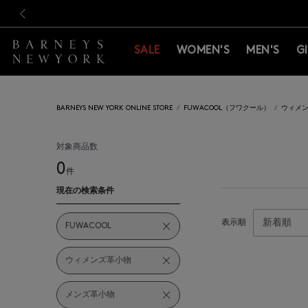
新規登録のお客様も対象！＜M
新規登録のお客様も対象！＜M
前の画像
SALE
WOMEN'S
MEN'S
G
BARNEYS NEW YORK ONLINE STORE
FUWACOOL（フワクール）
ウィメン
対象商品数
0
件
現在の検索条件
表示順
FUWACOOL
ウィメンズ革小物
メンズ革小物