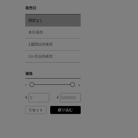
ARMA
発売日
レッド
ASAUCE MELER
指定なし
オレンジ
本日発売
ATELIER AMBOISE
1週間以内発売
シルバー
ATELIER EDITION
1か月以内発売
ゴールド
ATHENA NEW YORK
価格
その他
ATHLETICS FTWR
¥
¥
ATTO VANNUCCI
FIRENZE
リセット
絞り込む
AURALEE