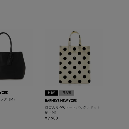
 YORK
NEW
再入荷
ッグ（M）
BARNEYS NEW YORK
ロゴ入りPVCトートバッグ／ドット
柄（M）
¥9,900