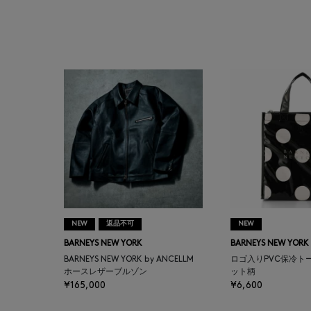
AUTRY
BAGUTTA
BAKUNE
BALENCIAGA
BARBA
BARNEYS NEW YORK
NEW
返品不可
NEW
BARNEYS NEWYORK
BARNEYS NEW YORK
BARNEYS NEW YORK
BEAUTY
BARNEYS NEW YORK by ANCELLM
ロゴ入りPVC保冷ト
ホースレザーブルゾン
ット柄
¥165,000
¥6,600
BASERANGE