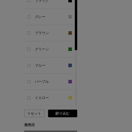
ANCIENT GREEK
ブラック
SANDAL
グレー
ANDERSONS
ブラウン
ANTIPAST
グリーン
ANYA HINDMARCH
ブルー
ARCS LONDON
パープル
ARIANNA
イエロー
ARIZONA LOVE
リセット
絞り込む
ピンク
ARMA
発売日
レッド