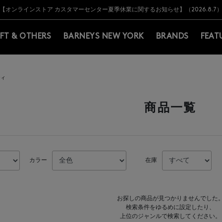
Y BARNEYS＞会員のお客様は11,000円（税込）以上のお買上げで常時送料無
Y BARNEYS＞会員のお客様は11,000円（税込）以上のお買上げで常時送料無
【オンラインストア カスタマーセンター夏季休業に関するお知らせ】（2026.8.7
【夏季休業に伴う返品・交換承り一時停止のお知らせ】（2026.8.5）
熊本県を中心とした地震の影響によるお荷物のお届けについて
【夏季休業に伴う出荷一時停止のお知らせ】(2026.8.7)
【夏季休業に伴う出荷一時停止のお知らせ】(2026.8.7)
【開催中】SUMMER SALEのご案内・ご注意事項
IFT & OTHERS
BARNEYS NEW YORK
BRANDS
FEAT
ティ
商品一覧
カラー
在庫
お探しの商品が見つかりませんでした
検索条件をゆるめに設定したり、
上位のジャンルで検索してください。