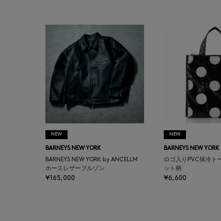
BAGUTTA
BAKUNE
BALENCIAGA
BARBA
BARNEYS NEW YORK
NEW
NEW
BARNEYS NEWYORK
BARNEYS NEW YORK
BARNEYS NEW YORK
BEAUTY
BARNEYS NEW YORK by ANCELLM
ロゴ入りPVC保冷ト
ホースレザーブルゾン
ット柄
¥165,000
¥6,600
BASERANGE
BE.ABLE