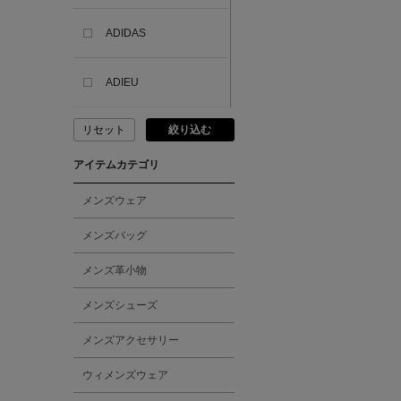
ADIDAS
ADIEU
リセット
絞り込む
ADLIN HUE
アイテムカテゴリ
ADVISORY BOARD
CRYSTALS
メンズウェア
メンズバッグ
AESOP
メンズ革小物
AETA
メンズシューズ
メンズアクセサリー
AKIKO OGAWA.
ウィメンズウェア
ALBERT THURSTON