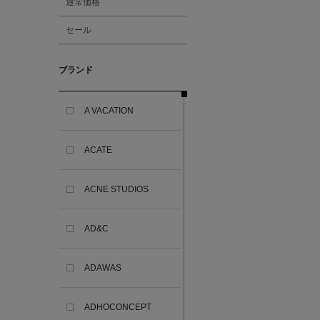
通常価格
セール
ブランド
A VACATION
ACATE
ACNE STUDIOS
AD&C
ADAWAS
ADHOCONCEPT