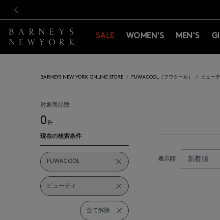
新規登録のお客様も対象！＜M
新規登録のお客様も対象！＜M
前の画像
SALE
WOMEN'S
MEN'S
G
BARNEYS NEW YORK ONLINE STORE
FUWACOOL（フワクール）
ビュー
対象商品数
0
件
現在の検索条件
表示順
FUWACOOL
ビューティ
全て解除