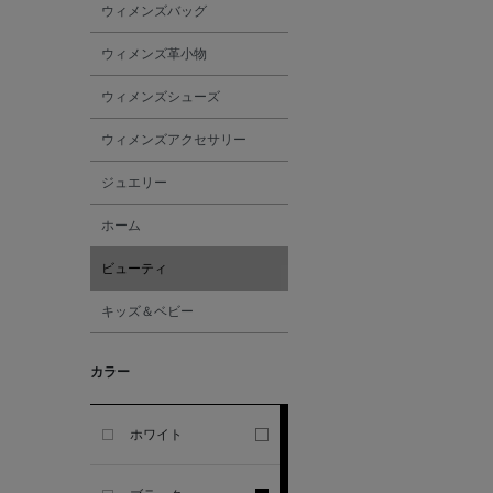
ウィメンズバッグ
ALESSANDRO
ウィメンズ革小物
GHERARDI
ウィメンズシューズ
ALL THE WAYS TO SAY
ウィメンズアクセサリー
ジュエリー
ALPO
ホーム
ALTEA
ビューティ
キッズ＆ベビー
AMIRI
カラー
AMOMENTO
ANCELLM
ホワイト