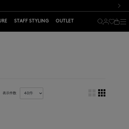
料！お買い物の際は会員登録を！
料！お買い物の際は会員登録を！
）
次の画像
URE
STAFF STYLING
OUTLET
表示件数
。