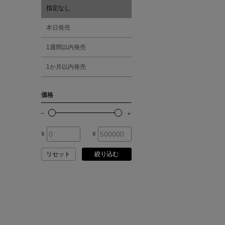
ASAUCE MELER
指定なし
オレンジ
本日発売
ATELIER AMBOISE
1週間以内発売
シルバー
ATELIER EDITION
1か月以内発売
ゴールド
ATHENA NEW YORK
価格
その他
ATHLETICS FTWR
¥
¥
ATTO VANNUCCI
FIRENZE
リセット
絞り込む
AURALEE
AUTRY