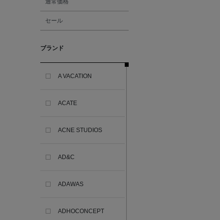
通常価格
セール
ブランド
A VACATION
ACATE
ACNE STUDIOS
AD&C
ADAWAS
ADHOCONCEPT