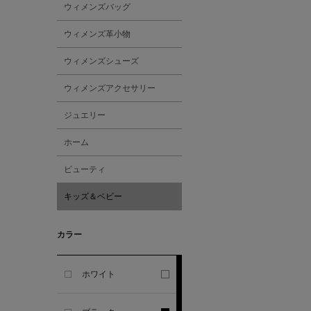
ウィメンズバッグ
GHERARDI
ウィメンズ革小物
ALL THE WAYS TO SAY
ウィメンズシューズ
ALPO
ウィメンズアクセサリー
ジュエリー
ALTEA
ホーム
AMIRI
ビューティ
キッズ＆ベビー
AMOMENTO
カラー
ANCELLM
ANCIENT GREEK
ホワイト
SANDAL