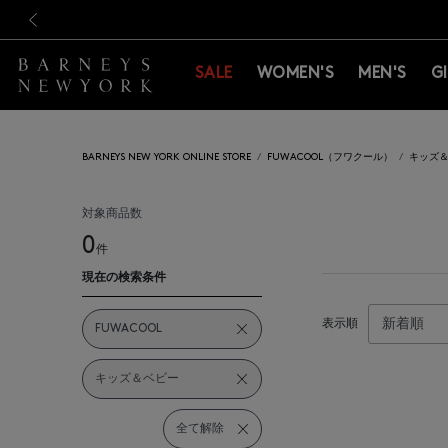
新規登録のお客様も対象！＜M
新規登録のお客様も対象！＜M
前の画像
SALE
WOMEN'S
MEN'S
G
BARNEYS NEW YORK ONLINE STORE
FUWACOOL（フワクール）
キッズ
対象商品数
0
件
現在の検索条件
表示順
FUWACOOL
キッズ＆ベビー
全て解除