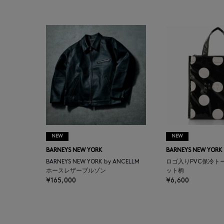
BAKUNE
BALENCIAGA
BARBA
BARNEYS NEW YORK
BARNEYS NEWYORK
BEAUTY
NEW
NEW
BARNEYS NEW YORK
BARNEYS NEW YORK
BASERANGE
BARNEYS NEW YORK by ANCELLM
ロゴ入りPVC保冷ト
ホースレザーブルゾン
ット柄
¥165,000
¥6,600
BE.ABLE
BEAUTY:BEAST