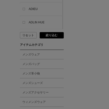
ADIEU
ADLIN HUE
リセット
絞り込む
ADVISORY BOARD
CRYSTALS
アイテムカテゴリ
AESOP
メンズウェア
メンズバッグ
AETA
メンズ革小物
AKIKO OGAWA.
メンズシューズ
メンズアクセサリー
ALBERT THURSTON
ウィメンズウェア
ALESSANDRO