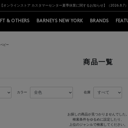
Y BARNEYS＞会員のお客様は11,000円（税込）以上のお買上げで常時送料無
Y BARNEYS＞会員のお客様は11,000円（税込）以上のお買上げで常時送料無
【オンラインストア カスタマーセンター夏季休業に関するお知らせ】（2026.8.7
【夏季休業に伴う返品・交換承り一時停止のお知らせ】（2026.8.5）
熊本県を中心とした地震の影響によるお荷物のお届けについて
【夏季休業に伴う出荷一時停止のお知らせ】(2026.8.7)
【夏季休業に伴う出荷一時停止のお知らせ】(2026.8.7)
【開催中】SUMMER SALEのご案内・ご注意事項
IFT & OTHERS
BARNEYS NEW YORK
BRANDS
FEAT
＆ベビー
商品一覧
カラー
在庫
お探しの商品が見つかりませんでした
検索条件をゆるめに設定したり、
上位のジャンルで検索してください。