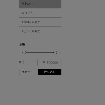
ATELIER AMBOISE
指定なし
オレンジ
本日発売
ATELIER EDITION
1週間以内発売
シルバー
ATHENA NEW YORK
1か月以内発売
ゴールド
ATHLETICS FTWR
価格
その他
ATTO VANNUCCI
FIRENZE
¥
¥
AURALEE
リセット
絞り込む
AUTRY
BAGUTTA