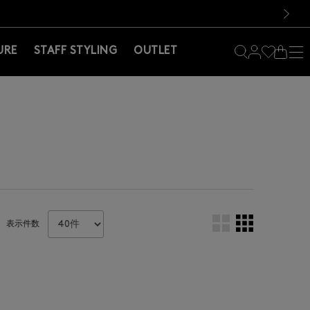
料！お買い物の際は会員登録を！
料！お買い物の際は会員登録を！
）
次の画像
URE
STAFF STYLING
OUTLET
表示件数
。