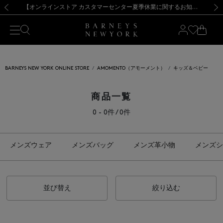
熊本県を中心とした地震の影響によるお荷物のお届けについて
【夏季休業に伴う出荷一時停止のお知らせ】(2026.8.7)
【夏季休業に伴う出荷一時停止のお知らせ】(2026.8.7)
【開催中】SUMMER SALEのご案内・ご注意事項
【オンラインストア カスタマーセンター夏季休業に関するお知らせ】（2026.8.7）
新規登録のお客様も対象！＜MY BARNEYS＞会員のお客様は11,000円（税込）以上のお買上げで常時送料無料！お買い物の際は会員登録を！
【夏季休業に伴う返品・交換承り一時停止のお知らせ】（2026.8.5）
新規登録のお客様も対象！＜MY BARNEYS＞会員のお客様は11,000円（税込）以上のお買上げで常時送料無料！お買い物の際は会員登録を！
前の画像
次の
BARNEYS NEW YORK ONLINE STORE
AMOMENTO（アモーメント）
キッズ＆ベビー
商品一覧
0 - 0件 / 0件
メンズウェア
メンズバッグ
メンズ革小物
メンズシ
並び替え
絞り込む