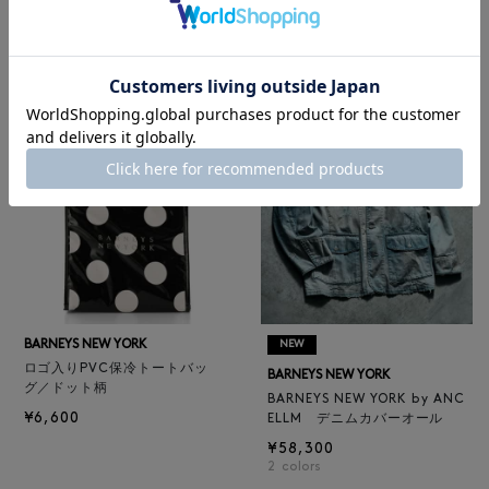
レザートートバッグ（M）
BARNEYS NEW YORK
¥47,300
BARNEYS NEW YORK by ANC
4
colors
ELLM ホースレザーブルゾン
¥165,000
BARNEYS NEW YORK
NEW
ロゴ入りPVC保冷トートバッ
BARNEYS NEW YORK
グ／ドット柄
BARNEYS NEW YORK by ANC
¥6,600
ELLM デニムカバーオール
¥58,300
2
colors