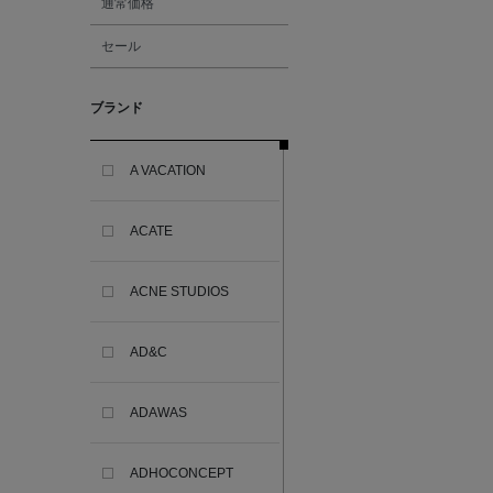
通常価格
セール
ブランド
A VACATION
ACATE
ACNE STUDIOS
AD&C
ADAWAS
ADHOCONCEPT