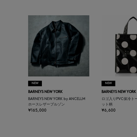
BAKUNE
BALENCIAGA
BARBA
BARNEYS NEW YORK
BARNEYS NEWYORK
BEAUTY
NEW
NEW
BARNEYS NEW YORK
BARNEYS NEW YORK
BASERANGE
BARNEYS NEW YORK by ANCELLM
ロゴ入りPVC保冷ト
ホースレザーブルゾン
ット柄
¥165,000
¥6,600
BE.ABLE
BEAUTY:BEAST