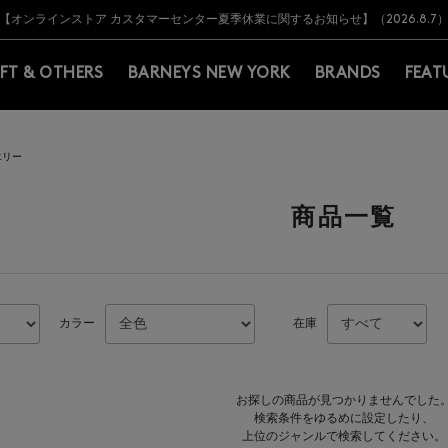
Y BARNEYS＞会員のお客様は11,000円（税込）以上のお買上げで常時送料無
Y BARNEYS＞会員のお客様は11,000円（税込）以上のお買上げで常時送料無
【オンラインストア カスタマーセンター夏季休業に関するお知らせ】（2026.8.7
【夏季休業に伴う返品・交換承り一時停止のお知らせ】（2026.8.5）
熊本県を中心とした地震の影響によるお荷物のお届けについて
【夏季休業に伴う出荷一時停止のお知らせ】(2026.8.7)
【夏季休業に伴う出荷一時停止のお知らせ】(2026.8.7)
【開催中】SUMMER SALEのご案内・ご注意事項
IFT & OTHERS
BARNEYS NEW YORK
BRANDS
FEAT
エリー
商品一覧
カラー
在庫
お探しの商品が見つかりませんでした
検索条件をゆるめに設定したり、
上位のジャンルで検索してください。