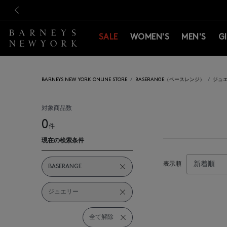
新規登録のお客様も対象！＜M
新規登録のお客様も対象！＜M
前の画像
SALE
WOMEN'S
MEN'S
G
BARNEYS NEW YORK ONLINE STORE
BASERANGE（ベースレンジ）
ジュ
対象商品数
0
件
現在の検索条件
表示順
BASERANGE
ジュエリー
全て解除