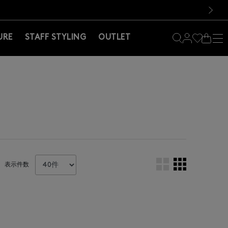
料！お買い物の際は会員登録を！
料！お買い物の際は会員登録を！
）
次の画像
URE
STAFF STYLING
OUTLET
表示件数
。