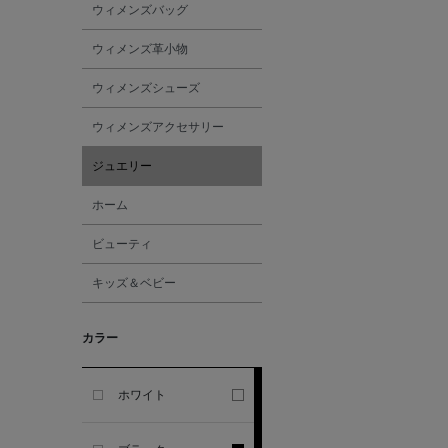
ウィメンズバッグ
GHERARDI
ウィメンズ革小物
ALL THE WAYS TO SAY
ウィメンズシューズ
ALPO
ウィメンズアクセサリー
ジュエリー
ALTEA
ホーム
AMIRI
ビューティ
キッズ＆ベビー
AMOMENTO
カラー
ANCELLM
ANCIENT GREEK
ホワイト
SANDAL