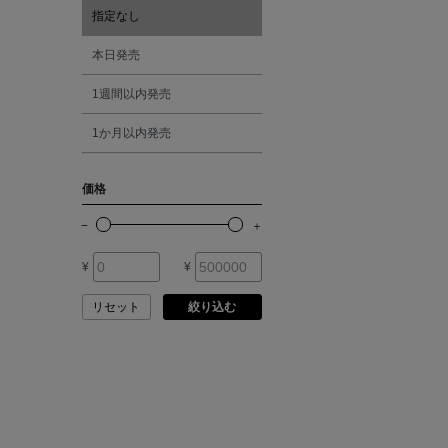
ATELIER AMBOISE
指定なし
オレンジ
本日発売
ATELIER EDITION
1週間以内発売
シルバー
ATHENA NEW YORK
1か月以内発売
ゴールド
ATHLETICS FTWR
価格
その他
ATTO VANNUCCI
FIRENZE
¥
¥
AURALEE
リセット
絞り込む
AUTRY
BAGUTTA