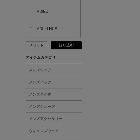
ADIEU
ADLIN HUE
リセット
絞り込む
ADVISORY BOARD
CRYSTALS
アイテムカテゴリ
AESOP
メンズウェア
メンズバッグ
AETA
メンズ革小物
AKIKO OGAWA.
メンズシューズ
メンズアクセサリー
ALBERT THURSTON
ウィメンズウェア
ALESSANDRO