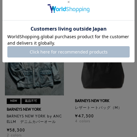
BARNEYS NEW YORK
BARNEYS NEW YORK
BARNEYS NEW YORK by ANC
ロゴ入りPVC保冷トートバッ
ELLM ホースレザーブルゾン
グ／ドット柄
¥165,000
¥6,600
BARNEYS NEW YORK
NEW
返品不可
レザートートバッグ（M）
BARNEYS NEW YORK
¥47,300
BARNEYS NEW YORK by ANC
4
colors
ELLM デニムカバーオール
¥58,300
2
colors