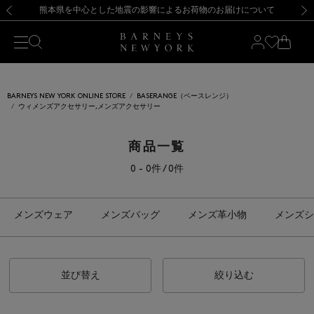
熊本県を中心とした地震の影響によるお荷物のお届けについて
【開催中】SUMMER SALEのご案内・ご注意事項
新規登録のお客様も対象！＜MY BARNEYS＞会員のお客様は11,000円（税込）以上のお買上げで常時送料無料！お買い物の際は会員登録を！
【夏季休業に伴う返品・交換承り一時停止のお知らせ】（2026.8.5）
新規登録のお客様も対象！＜MY BARNEYS＞会員のお客様は11,000円（税込）以上のお買上げで常時送料無料！お買い物の際は会員登録を！
【夏季休業に伴う返品・交換承り一時停止のお知らせ】（2026.8.5）
前の画像
次の
BARNEYS NEW YORK ONLINE STORE
BASERANGE（ベースレンジ）
ウィメンズアクセサリー,メンズアクセサリー
商品一覧
0 - 0件 / 0件
メンズウェア
メンズバッグ
メンズ革小物
メンズシ
並び替え
絞り込む