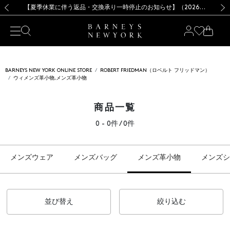
熊本県を中心とした地震の影響によるお荷物のお届けについて
【夏季休業に伴う出荷一時停止のお知らせ】(2026.8.7)
【夏季休業に伴う出荷一時停止のお知らせ】(2026.8.7)
【開催中】SUMMER SALEのご案内・ご注意事項
【オンラインストア カスタマーセンター夏季休業に関するお知らせ】（2026.8.7）
新規登録のお客様も対象！＜MY BARNEYS＞会員のお客様は11,000円（税込）以上のお買上げで常時送料無料！お買い物の際は会員登録を！
【夏季休業に伴う返品・交換承り一時停止のお知らせ】（2026.8.5）
新規登録のお客様も対象！＜MY BARNEYS＞会員のお客様は11,000円（税込）以上のお買上げで常時送料無料！お買い物の際は会員登録を！
前の画像
次の
BARNEYS NEW YORK ONLINE STORE
ROBERT FRIEDMAN（ロベルト フリッドマン）
ウィメンズ革小物,メンズ革小物
商品一覧
0 - 0件 / 0件
メンズウェア
メンズバッグ
メンズ革小物
メンズシ
並び替え
絞り込む