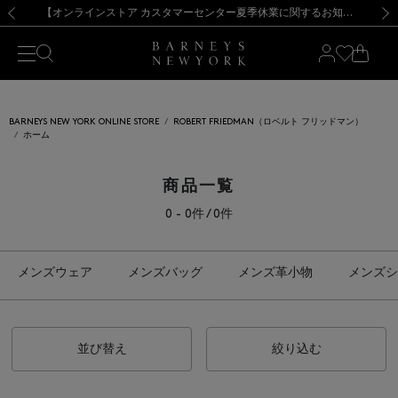
熊本県を中心とした地震の影響によるお荷物のお届けについて
【夏季休業に伴う出荷一時停止のお知らせ】(2026.8.7)
【夏季休業に伴う出荷一時停止のお知らせ】(2026.8.7)
【開催中】SUMMER SALEのご案内・ご注意事項
【オンラインストア カスタマーセンター夏季休業に関するお知らせ】（2026.8.7）
新規登録のお客様も対象！＜MY BARNEYS＞会員のお客様は11,000円（税込）以上のお買上げで常時送料無料！お買い物の際は会員登録を！
【夏季休業に伴う返品・交換承り一時停止のお知らせ】（2026.8.5）
新規登録のお客様も対象！＜MY BARNEYS＞会員のお客様は11,000円（税込）以上のお買上げで常時送料無料！お買い物の際は会員登録を！
前の画像
次の
BARNEYS NEW YORK ONLINE STORE
ROBERT FRIEDMAN（ロベルト フリッドマン）
ホーム
商品一覧
0 - 0件 / 0件
メンズウェア
メンズバッグ
メンズ革小物
メンズシ
並び替え
絞り込む