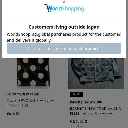
レザートートバッグ（M）
BARNEYS NEW YORK
¥47,300
BARNEYS NEW YORK by ANC
4
colors
ELLM ホースレザーブルゾン
¥165,000
BARNEYS NEW YORK
NEW
ロゴ入りPVC保冷トートバッ
BARNEYS NEW YORK
グ／ドット柄
BARNEYS NEW YORK by ANC
¥6,600
ELLM デニムカバーオール
¥58,300
2
colors