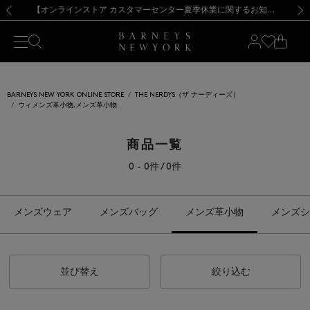
熊本県を中心とした地震の影響によるお荷物のお届けについて
【夏季休業に伴う出荷一時停止のお知らせ】(2026.8.7)
【夏季休業に伴う出荷一時停止のお知らせ】(2026.8.7)
【開催中】SUMMER SALEのご案内・ご注意事項
【オンラインストア カスタマーセンター夏季休業に関するお知らせ】（2026.8.7）
新規登録のお客様も対象！＜MY BARNEYS＞会員のお客様は11,000円（税込）以上のお買上げで常時送料無料！お買い物の際は会員登録を！
【夏季休業に伴う返品・交換承り一時停止のお知らせ】（2026.8.5）
新規登録のお客様も対象！＜MY BARNEYS＞会員のお客様は11,000円（税込）以上のお買上げで常時送料無料！お買い物の際は会員登録を！
前の画像
次の
BARNEYS NEW YORK ONLINE STORE
THE NERDYS（ザ ナーディーズ）
ウィメンズ革小物,メンズ革小物
商品一覧
0 - 0件 / 0件
メンズウェア
メンズバッグ
メンズ革小物
メンズシ
並び替え
絞り込む