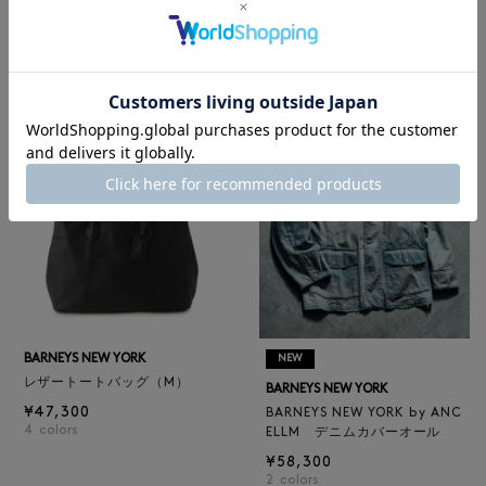
BARNEYS NEW YORK
BARNEYS NEW YORK
BARNEYS NEW YORK by ANC
ロゴ入りPVC保冷トートバッ
ELLM ホースレザーブルゾン
グ／ドット柄
¥165,000
¥6,600
BARNEYS NEW YORK
NEW
レザートートバッグ（M）
BARNEYS NEW YORK
¥47,300
BARNEYS NEW YORK by ANC
4
colors
ELLM デニムカバーオール
¥58,300
2
colors