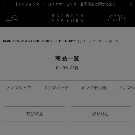
熊本県を中心とした地震の影響によるお荷物のお届けについて
【夏季休業に伴う出荷一時停止のお知らせ】(2026.8.7)
【夏季休業に伴う出荷一時停止のお知らせ】(2026.8.7)
【開催中】SUMMER SALEのご案内・ご注意事項
【オンラインストア カスタマーセンター夏季休業に関するお知らせ】（2026.8.7）
新規登録のお客様も対象！＜MY BARNEYS＞会員のお客様は11,000円（税込）以上のお買上げで常時送料無料！お買い物の際は会員登録を！
【夏季休業に伴う返品・交換承り一時停止のお知らせ】（2026.8.5）
新規登録のお客様も対象！＜MY BARNEYS＞会員のお客様は11,000円（税込）以上のお買上げで常時送料無料！お買い物の際は会員登録を！
前の画像
次の
BARNEYS NEW YORK ONLINE STORE
THE NERDYS（ザ ナーディーズ）
ホーム
商品一覧
0 - 0件 / 0件
メンズウェア
メンズバッグ
メンズ革小物
メンズシ
並び替え
絞り込む