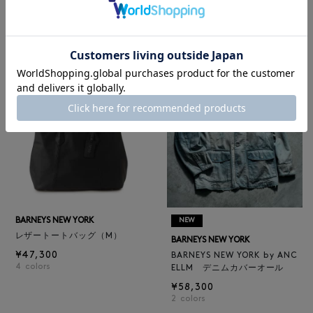
BARNEYS NEW YORK
BARNEYS NEW YORK
BARNEYS NEW YORK by ANC
ロゴ入りPVC保冷トートバッ
ELLM ホースレザーブルゾン
グ／ドット柄
¥165,000
¥6,600
BARNEYS NEW YORK
NEW
レザートートバッグ（M）
BARNEYS NEW YORK
¥47,300
BARNEYS NEW YORK by ANC
4
colors
ELLM デニムカバーオール
¥58,300
2
colors