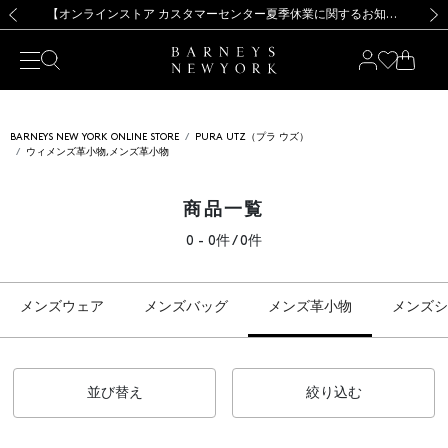
熊本県を中心とした地震の影響によるお荷物のお届けについて
【夏季休業に伴う出荷一時停止のお知らせ】(2026.8.7)
【夏季休業に伴う出荷一時停止のお知らせ】(2026.8.7)
【開催中】SUMMER SALEのご案内・ご注意事項
【オンラインストア カスタマーセンター夏季休業に関するお知らせ】（2026.8.7）
新規登録のお客様も対象！＜MY BARNEYS＞会員のお客様は11,000円（税込）以上のお買上げで常時送料無料！お買い物の際は会員登録を！
【夏季休業に伴う返品・交換承り一時停止のお知らせ】（2026.8.5）
新規登録のお客様も対象！＜MY BARNEYS＞会員のお客様は11,000円（税込）以上のお買上げで常時送料無料！お買い物の際は会員登録を！
前の画像
次の
BARNEYS NEW YORK ONLINE STORE
PURA UTZ（プラ ウズ）
ウィメンズ革小物,メンズ革小物
商品一覧
0 - 0件 / 0件
メンズウェア
メンズバッグ
メンズ革小物
メンズシ
並び替え
絞り込む