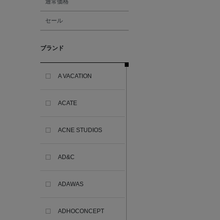
通常価格
セール
ブランド
A VACATION
ACATE
ACNE STUDIOS
AD&C
ADAWAS
ADHOCONCEPT