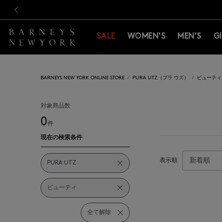
新規登録のお客様も対象！＜M
新規登録のお客様も対象！＜M
前の画像
SALE
WOMEN'S
MEN'S
G
BARNEYS NEW YORK ONLINE STORE
PURA UTZ（プラ ウズ）
ビューティ
対象商品数
0
件
現在の検索条件
表示順
PURA UTZ
ビューティ
全て解除