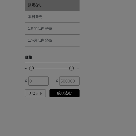
ATELIER AMBOISE
指定なし
オレンジ
本日発売
ATELIER EDITION
1週間以内発売
シルバー
ATHENA NEW YORK
1か月以内発売
ゴールド
ATHLETICS FTWR
価格
その他
ATTO VANNUCCI
FIRENZE
¥
¥
AURALEE
リセット
絞り込む
AUTRY
BAGUTTA