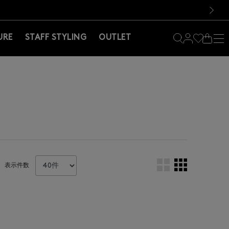
料！お買い物の際は会員登録を！
料！お買い物の際は会員登録を！
）
次の画像
URE
STAFF STYLING
OUTLET
表示件数
。