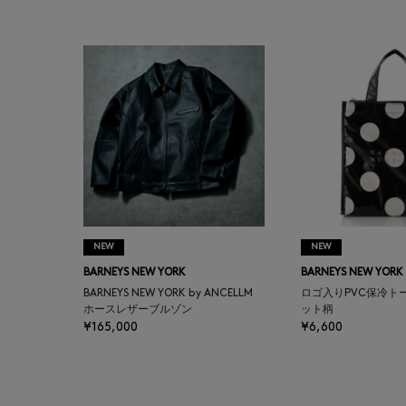
BAKUNE
BALENCIAGA
BARBA
BARNEYS NEW YORK
BARNEYS NEWYORK
BEAUTY
NEW
NEW
BARNEYS NEW YORK
BARNEYS NEW YORK
BASERANGE
BARNEYS NEW YORK by ANCELLM
ロゴ入りPVC保冷ト
ホースレザーブルゾン
ット柄
¥165,000
¥6,600
BE.ABLE
BEAUTY:BEAST