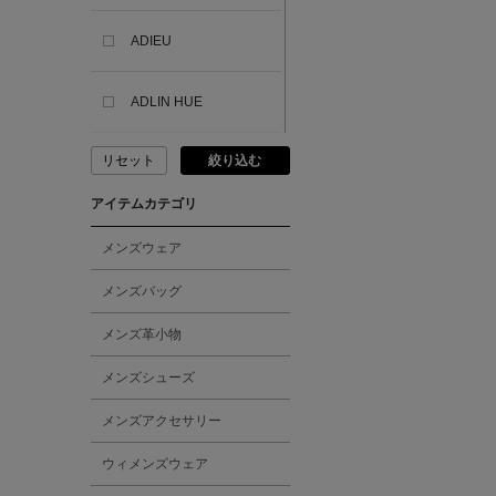
ADIEU
ADLIN HUE
リセット
絞り込む
ADVISORY BOARD
CRYSTALS
アイテムカテゴリ
AESOP
メンズウェア
メンズバッグ
AETA
メンズ革小物
AKIKO OGAWA.
メンズシューズ
メンズアクセサリー
ALBERT THURSTON
ウィメンズウェア
ALESSANDRO