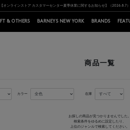
Y BARNEYS＞会員のお客様は11,000円（税込）以上のお買上げで常時送料無
Y BARNEYS＞会員のお客様は11,000円（税込）以上のお買上げで常時送料無
【オンラインストア カスタマーセンター夏季休業に関するお知らせ】（2026.8.7
【夏季休業に伴う返品・交換承り一時停止のお知らせ】（2026.8.5）
熊本県を中心とした地震の影響によるお荷物のお届けについて
【夏季休業に伴う出荷一時停止のお知らせ】(2026.8.7)
【夏季休業に伴う出荷一時停止のお知らせ】(2026.8.7)
【開催中】SUMMER SALEのご案内・ご注意事項
IFT & OTHERS
BARNEYS NEW YORK
BRANDS
FEAT
商品一覧
カラー
在庫
お探しの商品が見つかりませんでした
検索条件をゆるめに設定したり、
上位のジャンルで検索してください。