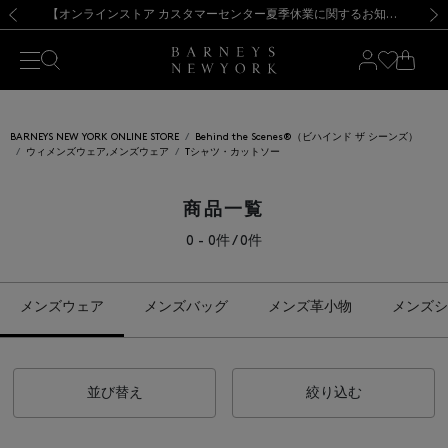
熊本県を中心とした地震の影響によるお荷物のお届けについて
【夏季休業に伴う出荷一時停止のお知らせ】(2026.8.7)
【夏季休業に伴う出荷一時停止のお知らせ】(2026.8.7)
【開催中】SUMMER SALEのご案内・ご注意事項
【オンラインストア カスタマーセンター夏季休業に関するお知らせ】（2026.8.7）
新規登録のお客様も対象！＜MY BARNEYS＞会員のお客様は11,000円（税込）以上のお買上げで常時送料無料！お買い物の際は会員登録を！
【夏季休業に伴う返品・交換承り一時停止のお知らせ】（2026.8.5）
新規登録のお客様も対象！＜MY BARNEYS＞会員のお客様は11,000円（税込）以上のお買上げで常時送料無料！お買い物の際は会員登録を！
前の画像
次の
BARNEYS NEW YORK ONLINE STORE
Behind the Scenes®（ビハインド ザ シーンズ）
ウィメンズウェア,メンズウェア
Tシャツ・カットソー
商品一覧
0 - 0件 / 0件
メンズウェア
メンズバッグ
メンズ革小物
メンズシ
並び替え
絞り込む