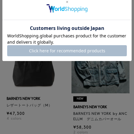
ロゴ入りPVC保冷トートバッ
BARNEYS NEW YORK
グ／ドット柄
BARNEYS NEW YORK by ANC
¥6,600
ELLM ホースレザーブルゾン
¥165,000
BARNEYS NEW YORK
NEW
レザートートバッグ（M）
BARNEYS NEW YORK
¥47,300
BARNEYS NEW YORK by ANC
4
colors
ELLM デニムカバーオール
¥58,300
2
colors