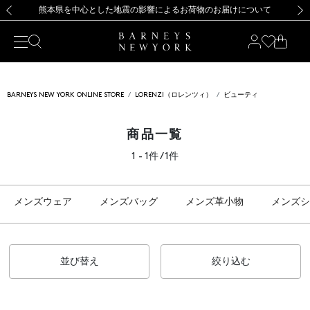
熊本県を中心とした地震の影響によるお荷物のお届けについて
【開催中】SUMMER SALEのご案内・ご注意事項
新規登録のお客様も対象！＜MY BARNEYS＞会員のお客様は11,000円（税込）以上のお買上げで常時送料無料！お買い物の際は会員登録を！
【夏季休業に伴う返品・交換承り一時停止のお知らせ】（2026.8.5）
新規登録のお客様も対象！＜MY BARNEYS＞会員のお客様は11,000円（税込）以上のお買上げで常時送料無料！お買い物の際は会員登録を！
【夏季休業に伴う返品・交換承り一時停止のお知らせ】（2026.8.5）
前の画像
次の
BARNEYS NEW YORK ONLINE STORE
LORENZI（ロレンツィ）
ビューティ
商品一覧
1 - 1件 / 1件
メンズウェア
メンズバッグ
メンズ革小物
メンズシ
並び替え
絞り込む