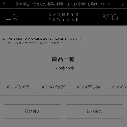
熊本県を中心とした地震の影響によるお荷物のお届けについて
【開催中】SUMMER SALEのご案内・ご注意事項
新規登録のお客様も対象！＜MY BARNEYS＞会員のお客様は11,000円（税込）以上のお買上げで常時送料無料！お買い物の際は会員登録を！
【夏季休業に伴う返品・交換承り一時停止のお知らせ】（2026.8.5）
新規登録のお客様も対象！＜MY BARNEYS＞会員のお客様は11,000円（税込）以上のお買上げで常時送料無料！お買い物の際は会員登録を！
【夏季休業に伴う返品・交換承り一時停止のお知らせ】（2026.8.5）
前の画像
次の
BARNEYS NEW YORK ONLINE STORE
LORENZI（ロレンツィ）
ウィメンズアクセサリー,メンズアクセサリー
商品一覧
1 - 6件 / 6件
メンズウェア
メンズバッグ
メンズ革小物
メンズシ
並び替え
絞り込む