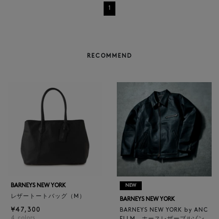
1
RECOMMEND
BARNEYS NEW YORK
NEW
レザートートバッグ（M）
BARNEYS NEW YORK
¥47,300
BARNEYS NEW YORK by ANC
4
colors