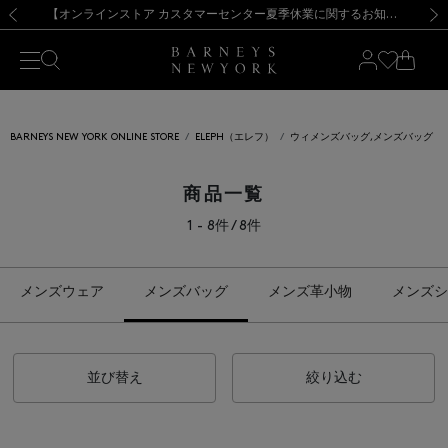
熊本県を中心とした地震の影響によるお荷物のお届けについて
【夏季休業に伴う出荷一時停止のお知らせ】(2026.8.7)
【夏季休業に伴う出荷一時停止のお知らせ】(2026.8.7)
【開催中】SUMMER SALEのご案内・ご注意事項
【オンラインストア カスタマーセンター夏季休業に関するお知らせ】（2026.8.7）
新規登録のお客様も対象！＜MY BARNEYS＞会員のお客様は11,000円（税込）以上のお買上げで常時送料無料！お買い物の際は会員登録を！
【夏季休業に伴う返品・交換承り一時停止のお知らせ】（2026.8.5）
新規登録のお客様も対象！＜MY BARNEYS＞会員のお客様は11,000円（税込）以上のお買上げで常時送料無料！お買い物の際は会員登録を！
前の画像
次の
BARNEYS NEW YORK ONLINE STORE
ELEPH（エレフ）
ウィメンズバッグ,メンズバッグ
商品一覧
1 - 8件 / 8件
メンズウェア
メンズバッグ
メンズ革小物
メンズシ
並び替え
絞り込む