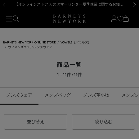
熊本県を中心とした地震の影響によるお荷物のお届けについて
【夏季休業に伴う出荷一時停止のお知らせ】(2026.8.7)
【夏季休業に伴う出荷一時停止のお知らせ】(2026.8.7)
【開催中】SUMMER SALEのご案内・ご注意事項
【オンラインストア カスタマーセンター夏季休業に関するお知らせ】（2026.8.7）
新規登録のお客様も対象！＜MY BARNEYS＞会員のお客様は11,000円（税込）以上のお買上げで常時送料無料！お買い物の際は会員登録を！
【夏季休業に伴う返品・交換承り一時停止のお知らせ】（2026.8.5）
新規登録のお客様も対象！＜MY BARNEYS＞会員のお客様は11,000円（税込）以上のお買上げで常時送料無料！お買い物の際は会員登録を！
前の画像
次の
BARNEYS NEW YORK ONLINE STORE
VOWELS（バウルズ）
ウィメンズウェア,メンズウェア
商品一覧
1 - 11件 / 11件
メンズウェア
メンズバッグ
メンズ革小物
メンズシ
並び替え
絞り込む