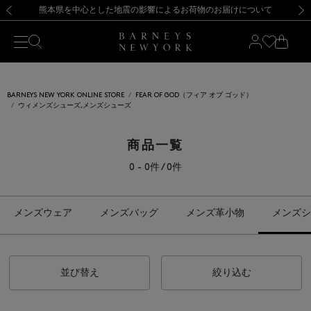
熊本県を中心とした地震の影響によるお荷物のお届けについて
【開催中】SUMMER SALEのご案内・ご注意事項
新規登録のお客様も対象！＜MY BARNEYS＞会員のお客様は11,000円（税込）以上のお買上げで常時送料無料！お買い物の際は会員登録を！
【夏季休業に伴う返品・交換承り一時停止のお知らせ】（2026.8.5）
新規登録のお客様も対象！＜MY BARNEYS＞会員のお客様は11,000円（税込）以上のお買上げで常時送料無料！お買い物の際は会員登録を！
【夏季休業に伴う返品・交換承り一時停止のお知らせ】（2026.8.5）
前の画像
次の
BARNEYS NEW YORK ONLINE STORE
FEAR OF GOD（フィア オブ ゴッド）
ウィメンズシューズ,メンズシューズ
商品一覧
0 - 0件 / 0件
メンズウェア
メンズバッグ
メンズ革小物
メンズシ
並び替え
絞り込む