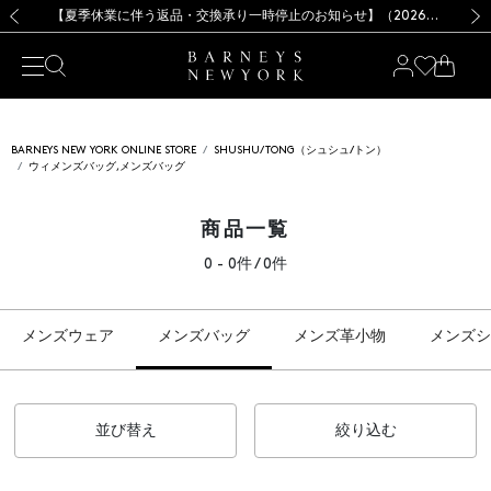
熊本県を中心とした地震の影響によるお荷物のお届けについて
【夏季休業に伴う出荷一時停止のお知らせ】(2026.8.7)
【夏季休業に伴う出荷一時停止のお知らせ】(2026.8.7)
【開催中】SUMMER SALEのご案内・ご注意事項
【オンラインストア カスタマーセンター夏季休業に関するお知らせ】（2026.8.7）
新規登録のお客様も対象！＜MY BARNEYS＞会員のお客様は11,000円（税込）以上のお買上げで常時送料無料！お買い物の際は会員登録を！
【夏季休業に伴う返品・交換承り一時停止のお知らせ】（2026.8.5）
新規登録のお客様も対象！＜MY BARNEYS＞会員のお客様は11,000円（税込）以上のお買上げで常時送料無料！お買い物の際は会員登録を！
前の画像
次の
BARNEYS NEW YORK ONLINE STORE
SHUSHU/TONG（シュシュ/トン）
ウィメンズバッグ,メンズバッグ
商品一覧
0 - 0件 / 0件
メンズウェア
メンズバッグ
メンズ革小物
メンズシ
並び替え
絞り込む