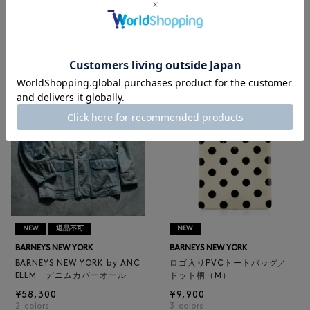
BARNEYS NEW YORK
BARNEYS NEW YORK
BARNEYS NEW YORK by ANC
ロゴ入りPVC保冷トートバッ
ELLM ホースレザーブルゾン
グ／ドット柄
¥165,000
¥6,600
NEW
返品不可
NEW
BARNEYS NEW YORK
BARNEYS NEW YORK
BARNEYS NEW YORK by ANC
ロゴ入りPVCトートバッグ／
ELLM デニムカバーオール
ドット柄（M）
¥58,300
¥9,900
2
colors
3
colors