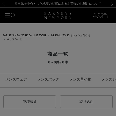
熊本県を中心とした地震の影響によるお荷物のお届けについて
【開催中】SUMMER SALEのご案内・ご注意事項
新規登録のお客様も対象！＜MY BARNEYS＞会員のお客様は11,000円（税込）以上のお買上げで常時送料無料！お買い物の際は会員登録を！
【夏季休業に伴う返品・交換承り一時停止のお知らせ】（2026.8.5）
新規登録のお客様も対象！＜MY BARNEYS＞会員のお客様は11,000円（税込）以上のお買上げで常時送料無料！お買い物の際は会員登録を！
【夏季休業に伴う返品・交換承り一時停止のお知らせ】（2026.8.5）
前の画像
次の
BARNEYS NEW YORK ONLINE STORE
SHUSHU/TONG（シュシュ/トン）
キッズ＆ベビー
商品一覧
0 - 0件 / 0件
メンズウェア
メンズバッグ
メンズ革小物
メンズシ
並び替え
絞り込む