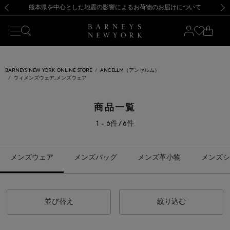
熊本県を中心とした地震の影響によるお荷物のお届けについて
【開催中】SUMMER SALEのご案内・ご注意事項
新規登録のお客様も対象！＜MY BARNEYS＞会員のお客様は11,000円（税込）以上のお買上げで常時送料無料！お買い物の際は会員登録を！
【夏季休業に伴う返品・交換承り一時停止のお知らせ】（2026.8.5）
新規登録のお客様も対象！＜MY BARNEYS＞会員のお客様は11,000円（税込）以上のお買上げで常時送料無料！お買い物の際は会員登録を！
【夏季休業に伴う返品・交換承り一時停止のお知らせ】（2026.8.5）
前の画像
次の
BARNEYS NEW YORK ONLINE STORE
ANCELLM（アンセルム）
ウィメンズウェア,メンズウェア
商品一覧
1 - 6件 / 6件
メンズウェア
メンズバッグ
メンズ革小物
メンズシ
並び替え
絞り込む