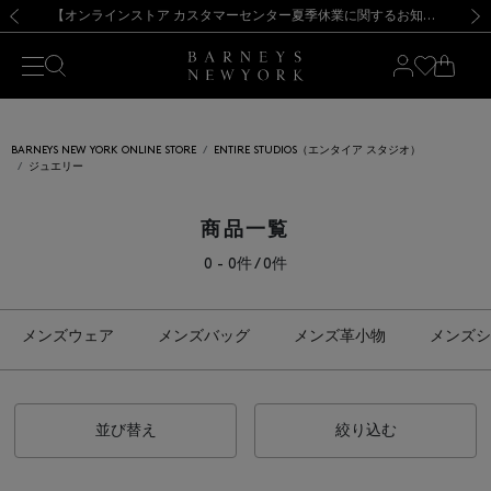
熊本県を中心とした地震の影響によるお荷物のお届けについて
【夏季休業に伴う出荷一時停止のお知らせ】(2026.8.7)
【夏季休業に伴う出荷一時停止のお知らせ】(2026.8.7)
【開催中】SUMMER SALEのご案内・ご注意事項
【オンラインストア カスタマーセンター夏季休業に関するお知らせ】（2026.8.7）
新規登録のお客様も対象！＜MY BARNEYS＞会員のお客様は11,000円（税込）以上のお買上げで常時送料無料！お買い物の際は会員登録を！
【夏季休業に伴う返品・交換承り一時停止のお知らせ】（2026.8.5）
新規登録のお客様も対象！＜MY BARNEYS＞会員のお客様は11,000円（税込）以上のお買上げで常時送料無料！お買い物の際は会員登録を！
前の画像
次の
BARNEYS NEW YORK ONLINE STORE
ENTIRE STUDIOS（エンタイア スタジオ）
ジュエリー
商品一覧
0 - 0件 / 0件
メンズウェア
メンズバッグ
メンズ革小物
メンズシ
並び替え
絞り込む