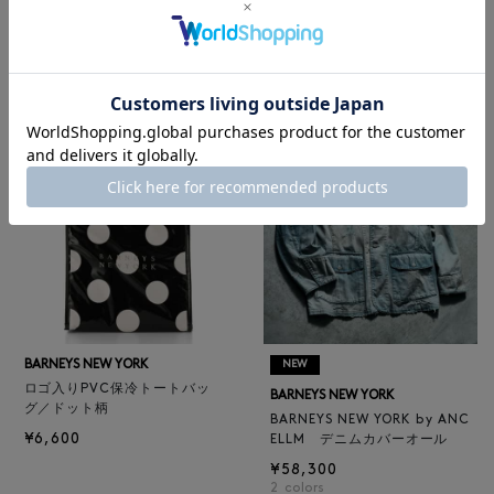
レザートートバッグ（M）
BARNEYS NEW YORK
¥47,300
BARNEYS NEW YORK by ANC
4
colors
ELLM ホースレザーブルゾン
¥165,000
BARNEYS NEW YORK
NEW
ロゴ入りPVC保冷トートバッ
BARNEYS NEW YORK
グ／ドット柄
BARNEYS NEW YORK by ANC
¥6,600
ELLM デニムカバーオール
¥58,300
2
colors