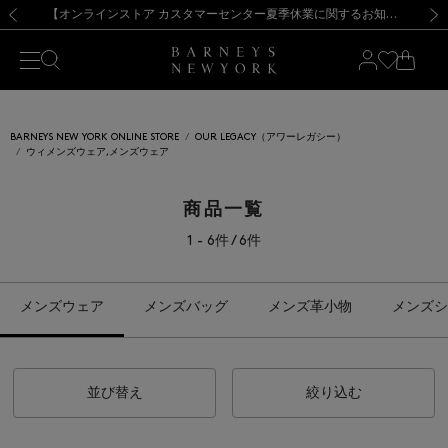
熊本県を中心とした地震の影響によるお荷物のお届けについて
【夏季休業に伴う出荷一時停止のお知らせ】(2026.8.7)
【夏季休業に伴う出荷一時停止のお知らせ】(2026.8.7)
【開催中】SUMMER SALEのご案内・ご注意事項
【オンラインストア カスタマーセンター夏季休業に関するお知らせ】（2026.8.7）
新規登録のお客様も対象！＜MY BARNEYS＞会員のお客様は11,000円（税込）以上のお買上げで常時送料無料！お買い物の際は会員登録を！
【夏季休業に伴う返品・交換承り一時停止のお知らせ】（2026.8.5）
新規登録のお客様も対象！＜MY BARNEYS＞会員のお客様は11,000円（税込）以上のお買上げで常時送料無料！お買い物の際は会員登録を！
前の画像
次の
BARNEYS NEW YORK ONLINE STORE
OUR LEGACY（アワーレガシー）
ウィメンズウェア,メンズウェア
商品一覧
1 - 6件 / 6件
メンズウェア
メンズバッグ
メンズ革小物
メンズシ
並び替え
絞り込む