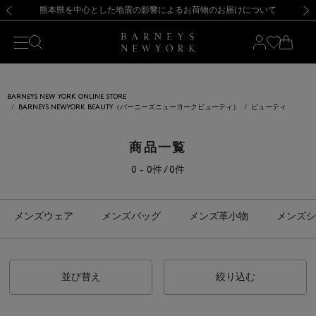
熊本県を中心とした地震の影響によるお荷物のお届けについて
【開催中】SUMMER SALEのご案内・ご注意事項
新規登録のお客様も対象！＜MY BARNEYS＞会員のお客様は11,000円（税込）以上のお買上げで常時送料無料！お買い物の際は会員登録を！
【夏季休業に伴う返品・交換承り一時停止のお知らせ】（2026.8.5）
新規登録のお客様も対象！＜MY BARNEYS＞会員のお客様は11,000円（税込）以上のお買上げで常時送料無料！お買い物の際は会員登録を！
【夏季休業に伴う返品・交換承り一時停止のお知らせ】（2026.8.5）
前の画像
次の
BARNEYS NEW YORK ONLINE STORE
BARNEYS NEWYORK BEAUTY（バーニーズニューヨークビューティ）
ビューティ
商品一覧
0 - 0件 / 0件
メンズウェア
メンズバッグ
メンズ革小物
メンズシ
並び替え
絞り込む