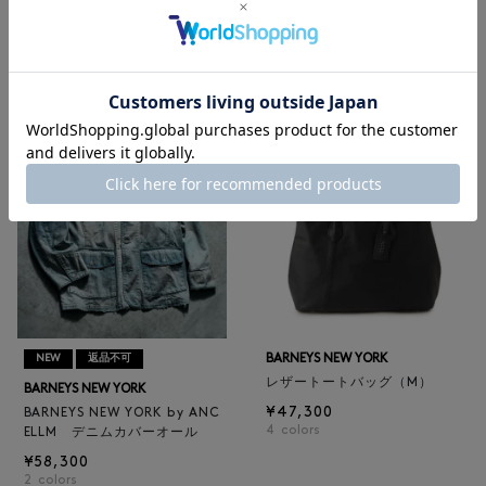
BARNEYS NEW YORK
BARNEYS NEW YORK
BARNEYS NEW YORK by ANC
ロゴ入りPVC保冷トートバッ
ELLM ホースレザーブルゾン
グ／ドット柄
¥165,000
¥6,600
BARNEYS NEW YORK
NEW
返品不可
レザートートバッグ（M）
BARNEYS NEW YORK
¥47,300
BARNEYS NEW YORK by ANC
4
colors
ELLM デニムカバーオール
¥58,300
2
colors