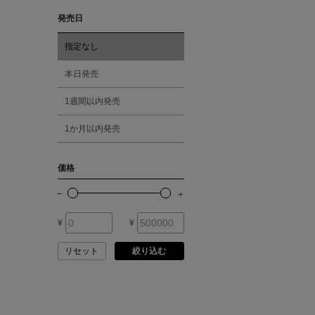
ASAUCE MELER
発売日
レッド
ATELIER AMBOISE
指定なし
オレンジ
本日発売
ATELIER EDITION
1週間以内発売
シルバー
ATHENA NEW YORK
1か月以内発売
ゴールド
ATHLETICS FTWR
価格
その他
ATTO VANNUCCI
FIRENZE
¥
¥
AURALEE
リセット
絞り込む
AUTRY