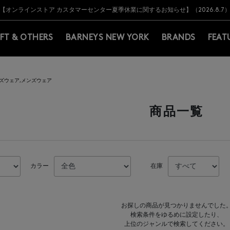
Y BARNEYS＞会員のお客様は11,000円（税込）以上のお買上げで常時送料無
Y BARNEYS＞会員のお客様は11,000円（税込）以上のお買上げで常時送料無
【オンラインストア カスタマーセンター夏季休業に関するお知らせ】（2026.8.7
【夏季休業に伴う返品・交換承り一時停止のお知らせ】（2026.8.5）
熊本県を中心とした地震の影響によるお荷物のお届けについて
【夏季休業に伴う出荷一時停止のお知らせ】(2026.8.7)
【夏季休業に伴う出荷一時停止のお知らせ】(2026.8.7)
【開催中】SUMMER SALEのご案内・ご注意事項
IFT & OTHERS
BARNEYS NEW YORK
BRANDS
FEAT
ズウェア,メンズウェア
商品一覧
カラー
在庫
お探しの商品が見つかりませんでした
検索条件をゆるめに設定したり、
上位のジャンルで検索してください。