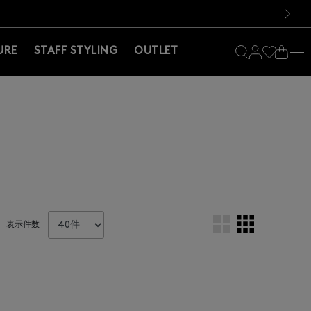
料！お買い物の際は会員登録を！
料！お買い物の際は会員登録を！
）
次の画像
URE
STAFF STYLING
OUTLET
表示件数
。