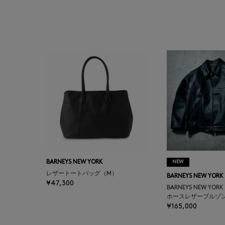
BAGUTTA
BAKUNE
BALENCIAGA
BARBA
BARNEYS NEW YORK
BARNEYS NEWYORK
BEAUTY
BARNEYS NEW YORK
NEW
レザートートバッグ（M）
BARNEYS NEW YORK
¥47,300
BASERANGE
BARNEYS NEW YOR
ホースレザーブルゾ
¥165,000
BE.ABLE