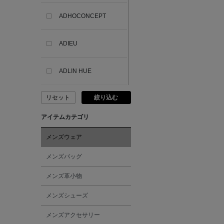
ADHOCONCEPT
ADIEU
ADLIN HUE
リセット
絞り込む
ADVISORY BOARD
CRYSTALS
アイテムカテゴリ
AESOP
メンズウェア
メンズバッグ
AETA
メンズ革小物
AKIKO OGAWA.
メンズシューズ
メンズアクセサリー
ALBERT THURSTON