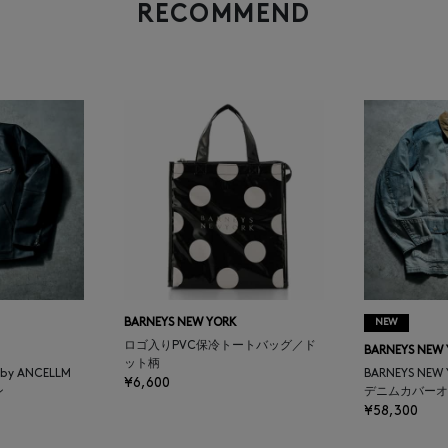
RECOMMEND
BARNEYS NEW YORK
NEW
ロゴ入りPVC保冷トートバッグ／ド
BARNEYS NEW
ット柄
K by ANCELLM
BARNEYS NEW
¥6,600
ン
デニムカバーオ
¥58,300