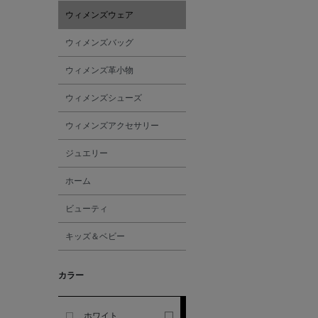
ウィメンズウェア
ALESSANDRO
ウィメンズバッグ
GHERARDI
ウィメンズ革小物
ALL THE WAYS TO SAY
ウィメンズシューズ
ALPO
ウィメンズアクセサリー
ジュエリー
ALTEA
ホーム
AMIRI
ビューティ
キッズ＆ベビー
AMOMENTO
カラー
ANCELLM
ANCIENT GREEK
ホワイト