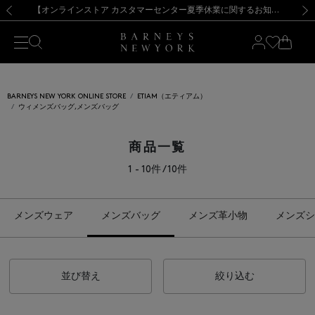
熊本県を中心とした地震の影響によるお荷物のお届けについて
【夏季休業に伴う出荷一時停止のお知らせ】(2026.8.7)
【夏季休業に伴う出荷一時停止のお知らせ】(2026.8.7)
【開催中】SUMMER SALEのご案内・ご注意事項
【オンラインストア カスタマーセンター夏季休業に関するお知らせ】（2026.8.7）
新規登録のお客様も対象！＜MY BARNEYS＞会員のお客様は11,000円（税込）以上のお買上げで常時送料無料！お買い物の際は会員登録を！
【夏季休業に伴う返品・交換承り一時停止のお知らせ】（2026.8.5）
新規登録のお客様も対象！＜MY BARNEYS＞会員のお客様は11,000円（税込）以上のお買上げで常時送料無料！お買い物の際は会員登録を！
前の画像
次の
BARNEYS NEW YORK ONLINE STORE
ETIAM（エティアム）
ウィメンズバッグ,メンズバッグ
商品一覧
1 - 10件 / 10件
メンズウェア
メンズバッグ
メンズ革小物
メンズシ
並び替え
絞り込む