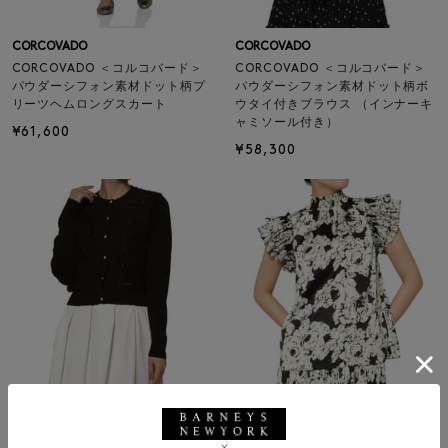
CORCOVADO
CORCOVADO
CORCOVADO ＜コルコバード＞
CORCOVADO ＜コルコバード＞
パウダーシフォン素材ドット柄プ
パウダーシフォン素材ドット柄ボ
リーツヘムロングスカート
ウタイ付きブラウス （インナーキ
ャミソール付き）
¥61,600
¥58,300
SOLDOUT
SALE
SOLDOUT
返品不可
ギフトラッピング不可
CORCOVADO