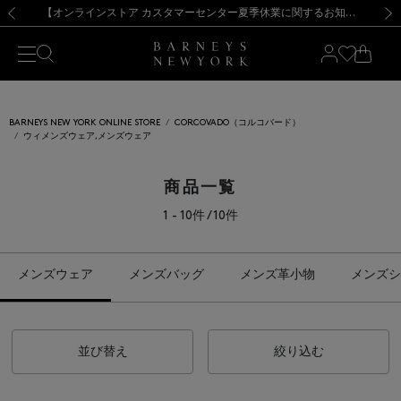
熊本県を中心とした地震の影響によるお荷物のお届けについて
【夏季休業に伴う出荷一時停止のお知らせ】(2026.8.7)
【夏季休業に伴う出荷一時停止のお知らせ】(2026.8.7)
【開催中】SUMMER SALEのご案内・ご注意事項
【オンラインストア カスタマーセンター夏季休業に関するお知らせ】（2026.8.7）
新規登録のお客様も対象！＜MY BARNEYS＞会員のお客様は11,000円（税込）以上のお買上げで常時送料無料！お買い物の際は会員登録を！
【夏季休業に伴う返品・交換承り一時停止のお知らせ】（2026.8.5）
新規登録のお客様も対象！＜MY BARNEYS＞会員のお客様は11,000円（税込）以上のお買上げで常時送料無料！お買い物の際は会員登録を！
前の画像
次の
BARNEYS NEW YORK ONLINE STORE
CORCOVADO（コルコバード）
ウィメンズウェア,メンズウェア
商品一覧
1 - 10件 / 10件
メンズウェア
メンズバッグ
メンズ革小物
メンズシ
並び替え
絞り込む