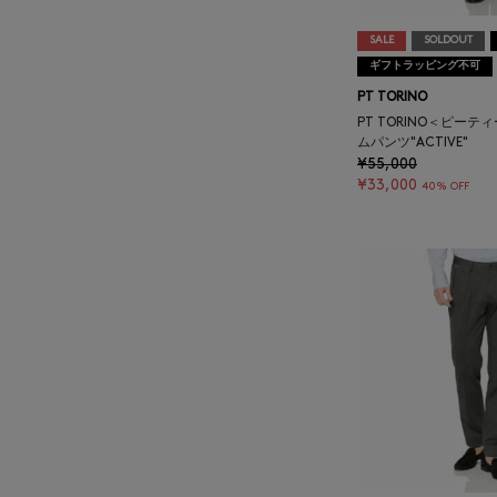
BAGUTTA
SALE
SOLDOUT
ギフトラッピング不可
BAKUNE
PT TORINO
PT TORINO＜ピーテ
BALENCIAGA
ムパンツ"ACTIVE"
¥55,000
¥33,000
40% OFF
BARBA
BARNEYS NEW YORK
BARNEYS NEWYORK
BEAUTY
BASERANGE
BE.ABLE