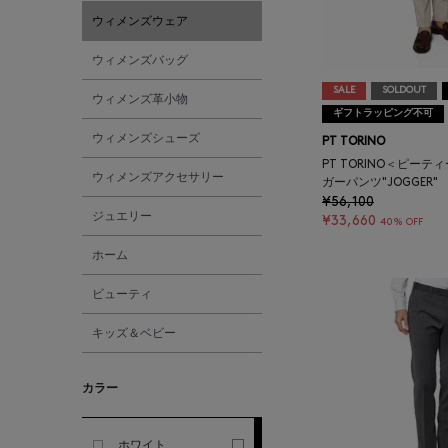
ウィメンズウェア
ALESSANDRO
ウィメンズバッグ
GHERARDI
SALE
SOLDOUT
ウィメンズ革小物
ギフトラッピング不可
ALL THE WAYS TO SAY
ウィメンズシューズ
PT TORINO
PT TORINO＜ピーテ
ALPO
ウィメンズアクセサリー
ガーパンツ"JOGGER"
¥56,100
ジュエリー
¥33,660
40% OFF
ALTEA
ホーム
AMIRI
ビューティ
キッズ＆ベビー
AMOMENTO
カラー
ANCELLM
ANCIENT GREEK
ホワイト