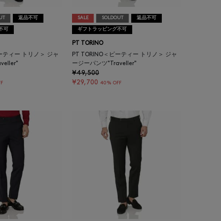
UT
返品不可
SALE
SOLDOUT
返品不可
不可
ギフトラッピング不可
PT TORINO
ピーティー トリノ＞ ジャ
PT TORINO＜ピーティー トリノ＞ ジャ
ller"
ージーパンツ"Traveller"
¥49,500
¥29,700
F
40% OFF