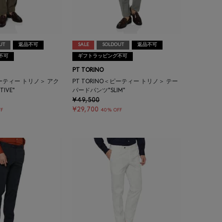
UT
返品不可
SALE
SOLDOUT
返品不可
不可
ギフトラッピング不可
PT TORINO
ピーティー トリノ＞ アク
PT TORINO＜ピーティー トリノ＞ テー
IVE"
パードパンツ"SLIM"
¥49,500
¥29,700
F
40% OFF