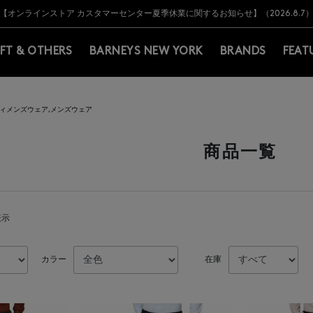
Y BARNEYS＞会員のお客様は11,000円（税込）以上のお買上げで常時送料無
Y BARNEYS＞会員のお客様は11,000円（税込）以上のお買上げで常時送料無
【オンラインストア カスタマーセンター夏季休業に関するお知らせ】（2026.8.7
【夏季休業に伴う返品・交換承り一時停止のお知らせ】（2026.8.5）
熊本県を中心とした地震の影響によるお荷物のお届けについて
【夏季休業に伴う出荷一時停止のお知らせ】(2026.8.7)
【夏季休業に伴う出荷一時停止のお知らせ】(2026.8.7)
【開催中】SUMMER SALEのご案内・ご注意事項
IFT & OTHERS
BARNEYS NEW YORK
BRANDS
FEAT
ィメンズウェア,メンズウェア
商品一覧
表示
カラー
在庫