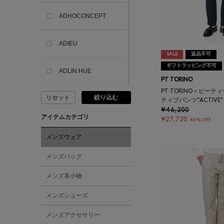
ADHOCONCEPT
ADIEU
SALE
返品不可
ギフトラッピング不可
ADLIN HUE
PT TORINO
PT TORINO＜ピーテ
リセット
絞り込む
ADVISORY BOARD
ティブパンツ"ACTIVE"
CRYSTALS
¥46,200
アイテムカテゴリ
¥27,720
40% OFF
AESOP
メンズウェア
メンズバッグ
AETA
メンズ革小物
AKIKO OGAWA.
メンズシューズ
メンズアクセサリー
ALBERT THURSTON