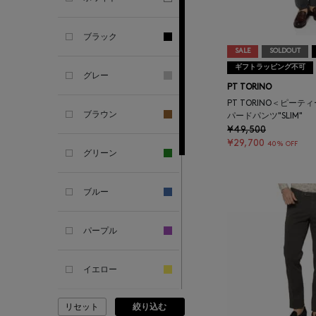
SANDAL
ブラック
ANDERSONS
SALE
SOLDOUT
ギフトラッピング不可
グレー
PT TORINO
ANTIPAST
PT TORINO＜ピーテ
ブラウン
パードパンツ"SLIM"
ANYA HINDMARCH
¥49,500
¥29,700
40% OFF
グリーン
ARCS LONDON
ブルー
ARIANNA
パープル
ARIZONA LOVE
イエロー
ARMA
リセット
絞り込む
ピンク