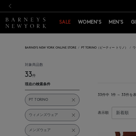
新規登録のお客様も対象！＜M
新規登録のお客様も対象！＜M
前の画像
SALE
WOMEN'S
MEN'S
G
BARNEYS NEW YORK ONLINE STORE
PT TORINO（ピーティー トリノ）
ウ
対象商品数
33
件
現在の検索条件
33件中
1件 ～ 33件を
PT TORINO
表示順
ウィメンズウェア
メンズウェア