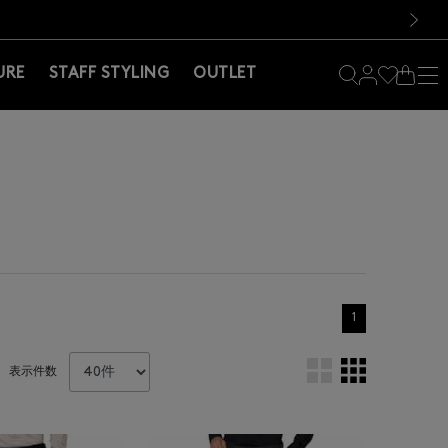
料！お買い物の際は会員登録を！
料！お買い物の際は会員登録を！
）
次の画像
URE
STAFF STYLING
OUTLET
1
表示件数