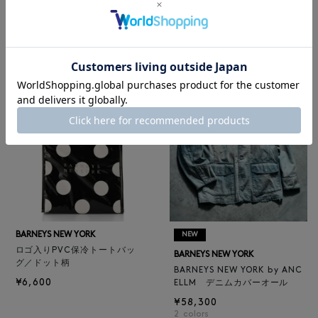
レザートートバッグ（M）
BARNEYS NEW YORK
¥47,300
BARNEYS NEW YORK by ANC
4
colors
ELLM ホースレザーブルゾン
¥165,000
BARNEYS NEW YORK
NEW
ロゴ入りPVC保冷トートバッ
BARNEYS NEW YORK
グ／ドット柄
BARNEYS NEW YORK by ANC
¥6,600
ELLM デニムカバーオール
¥58,300
2
colors