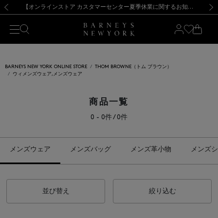
熊本県を中心とした地震の影響によるお荷物のお届けについて
【夏季休業に伴う出荷一時停止のお知らせ】(2026.8.7)
【夏季休業に伴う出荷一時停止のお知らせ】(2026.8.7)
【開催中】SUMMER SALEのご案内・ご注意事項
【オンラインストア カスタマーセンター夏季休業に関するお知らせ】（2026.8.7）
新規登録のお客様も対象！＜MY BARNEYS＞会員のお客様は11,000円（税込）以上のお買上げで常時送料無料！お買い物の際は会員登録を！
【夏季休業に伴う返品・交換承り一時停止のお知らせ】（2026.8.5）
新規登録のお客様も対象！＜MY BARNEYS＞会員のお客様は11,000円（税込）以上のお買上げで常時送料無料！お買い物の際は会員登録を！
前の画像
次の
BARNEYS NEW YORK ONLINE STORE
THOM BROWNE（トム ブラウン）
ウィメンズウェア,メンズウェア
商品一覧
0 - 0件 / 0件
メンズウェア
メンズバッグ
メンズ革小物
メンズシ
並び替え
絞り込む