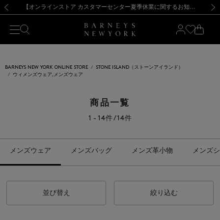
熊本県を中心とした地震の影響によるお荷物のお届けについて
【夏季休業に伴う出荷一時停止のお知らせ】(2026.8.7)
【夏季休業に伴う出荷一時停止のお知らせ】(2026.8.7)
【開催中】SUMMER SALEのご案内・ご注意事項
【オンラインストア カスタマーセンター夏季休業に関するお知らせ】（2026.8.7）
新規登録のお客様も対象！＜MY BARNEYS＞会員のお客様は11,000円（税込）以上のお買上げで常時送料無料！お買い物の際は会員登録を！
【夏季休業に伴う返品・交換承り一時停止のお知らせ】（2026.8.5）
新規登録のお客様も対象！＜MY BARNEYS＞会員のお客様は11,000円（税込）以上のお買上げで常時送料無料！お買い物の際は会員登録を！
前の画像
次の
BARNEYS NEW YORK ONLINE STORE
STONE ISLAND（ストーンアイランド）
ウィメンズウェア,メンズウェア
商品一覧
1 - 14件 / 14件
メンズウェア
メンズバッグ
メンズ革小物
メンズシ
並び替え
絞り込む