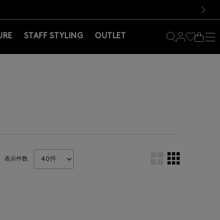
料！お買い物の際は会員登録を！
料！お買い物の際は会員登録を！
）
次の画像
URE
STAFF STYLING
OUTLET
表示件数
。