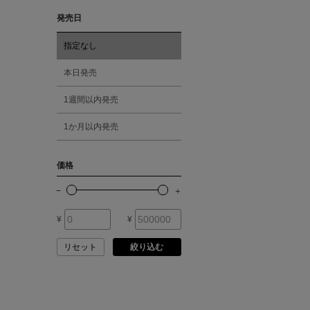
ASAUCE MELER
発売日
レッド
ATELIER AMBOISE
指定なし
オレンジ
本日発売
ATELIER EDITION
1週間以内発売
シルバー
ATHENA NEW YORK
1か月以内発売
ゴールド
ATHLETICS FTWR
価格
その他
ATTO VANNUCCI
FIRENZE
¥
¥
AURALEE
リセット
絞り込む
AUTRY