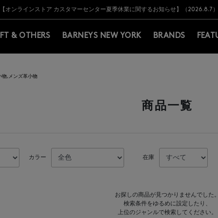
Y BARNEYS＞会員のお客様は11,000円（税込）以上のお買上げで常時送料無
Y BARNEYS＞会員のお客様は11,000円（税込）以上のお買上げで常時送料無
【オンラインストア カスタマーセンター夏季休業に関するお知らせ】（2026.8.7
【夏季休業に伴う返品・交換承り一時停止のお知らせ】（2026.8.5）
熊本県を中心とした地震の影響によるお荷物のお届けについて
【夏季休業に伴う出荷一時停止のお知らせ】(2026.8.7)
【夏季休業に伴う出荷一時停止のお知らせ】(2026.8.7)
【開催中】SUMMER SALEのご案内・ご注意事項
IFT & OTHERS
BARNEYS NEW YORK
BRANDS
FEAT
小物,メンズ革小物
商品一覧
カラー
在庫
お探しの商品が見つかりませんでした
検索条件をゆるめに設定したり、
上位のジャンルで検索してください。