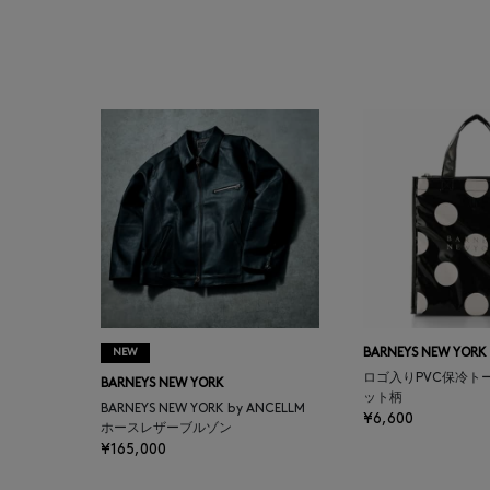
BAGUTTA
BAKUNE
BALENCIAGA
BARBA
BARNEYS NEW YORK
BARNEYS NEWYORK
BEAUTY
NEW
BARNEYS NEW YORK
ロゴ入りPVC保冷ト
BARNEYS NEW YORK
BASERANGE
ット柄
BARNEYS NEW YORK by ANCELLM
¥6,600
ホースレザーブルゾン
¥165,000
BE.ABLE