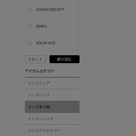
ADHOCONCEPT
ADIEU
ADLIN HUE
リセット
絞り込む
ADVISORY BOARD
CRYSTALS
アイテムカテゴリ
AESOP
メンズウェア
メンズバッグ
AETA
メンズ革小物
AKIKO OGAWA.
メンズシューズ
メンズアクセサリー
ALBERT THURSTON