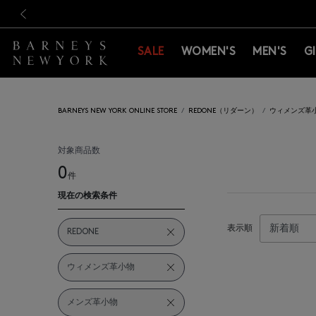
新規登録のお客様も対象！＜M
新規登録のお客様も対象！＜M
前の画像
SALE
WOMEN'S
MEN'S
G
BARNEYS NEW YORK ONLINE STORE
REDONE（リダーン）
ウィメンズ革
対象商品数
0
件
現在の検索条件
表示順
REDONE
ウィメンズ革小物
メンズ革小物