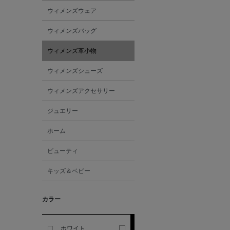
ウィメンズウェア
ALESSANDRO
ウィメンズバッグ
GHERARDI
ウィメンズ革小物
ALL THE WAYS TO SAY
ウィメンズシューズ
ALPO
ウィメンズアクセサリー
ジュエリー
ALTEA
ホーム
AMIRI
ビューティ
キッズ＆ベビー
AMOMENTO
カラー
ANCELLM
ANCIENT GREEK
ホワイト