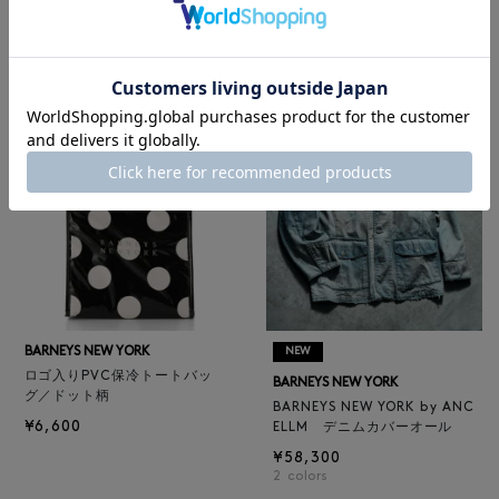
レザートートバッグ（M）
BARNEYS NEW YORK
¥47,300
BARNEYS NEW YORK by ANC
4
colors
ELLM ホースレザーブルゾン
¥165,000
BARNEYS NEW YORK
NEW
ロゴ入りPVC保冷トートバッ
BARNEYS NEW YORK
グ／ドット柄
BARNEYS NEW YORK by ANC
¥6,600
ELLM デニムカバーオール
¥58,300
2
colors