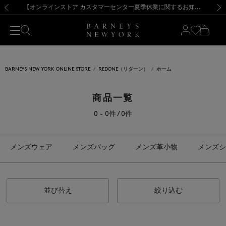
熊本県を中心とした地震の影響によるお荷物のお届けについて
【夏季休業に伴う出荷一時停止のお知らせ】(2026.8.7)
【夏季休業に伴う出荷一時停止のお知らせ】(2026.8.7)
【開催中】SUMMER SALEのご案内・ご注意事項
【オンラインストア カスタマーセンター夏季休業に関するお知らせ】（2026.8.7）
新規登録のお客様も対象！＜MY BARNEYS＞会員のお客様は11,000円（税込）以上のお買上げで常時送料無料！お買い物の際は会員登録を！
【夏季休業に伴う返品・交換承り一時停止のお知らせ】（2026.8.5）
新規登録のお客様も対象！＜MY BARNEYS＞会員のお客様は11,000円（税込）以上のお買上げで常時送料無料！お買い物の際は会員登録を！
前の画像
次の
BARNEYS NEW YORK ONLINE STORE
REDONE（リダーン）
ホーム
商品一覧
0 - 0件 / 0件
メンズウェア
メンズバッグ
メンズ革小物
メンズシ
並び替え
絞り込む