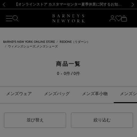
熊本県を中心とした地震の影響によるお荷物のお届けについて
【夏季休業に伴う出荷一時停止のお知らせ】(2026.8.7)
【夏季休業に伴う出荷一時停止のお知らせ】(2026.8.7)
【開催中】SUMMER SALEのご案内・ご注意事項
【オンラインストア カスタマーセンター夏季休業に関するお知らせ】（2026.8.7）
新規登録のお客様も対象！＜MY BARNEYS＞会員のお客様は11,000円（税込）以上のお買上げで常時送料無料！お買い物の際は会員登録を！
【夏季休業に伴う返品・交換承り一時停止のお知らせ】（2026.8.5）
新規登録のお客様も対象！＜MY BARNEYS＞会員のお客様は11,000円（税込）以上のお買上げで常時送料無料！お買い物の際は会員登録を！
前の画像
次の
BARNEYS NEW YORK ONLINE STORE
REDONE（リダーン）
ウィメンズシューズ,メンズシューズ
商品一覧
0 - 0件 / 0件
メンズウェア
メンズバッグ
メンズ革小物
メンズシ
並び替え
絞り込む