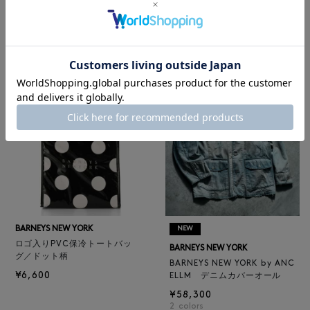
レザートートバッグ（M）
BARNEYS NEW YORK
¥47,300
BARNEYS NEW YORK by ANC
4
colors
ELLM ホースレザーブルゾン
¥165,000
BARNEYS NEW YORK
NEW
ロゴ入りPVC保冷トートバッ
BARNEYS NEW YORK
グ／ドット柄
BARNEYS NEW YORK by ANC
¥6,600
ELLM デニムカバーオール
¥58,300
2
colors