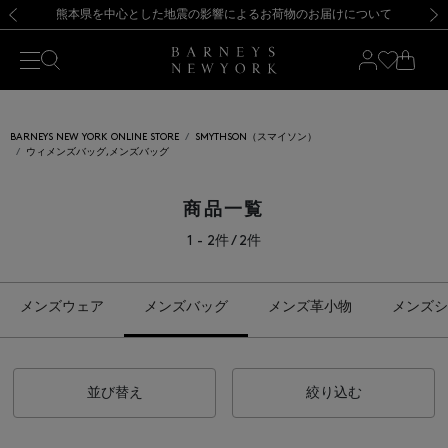
熊本県を中心とした地震の影響によるお荷物のお届けについて
【開催中】SUMMER SALEのご案内・ご注意事項
新規登録のお客様も対象！＜MY BARNEYS＞会員のお客様は11,000円（税込）以上のお買上げで常時送料無料！お買い物の際は会員登録を！
【夏季休業に伴う返品・交換承り一時停止のお知らせ】（2026.8.5）
新規登録のお客様も対象！＜MY BARNEYS＞会員のお客様は11,000円（税込）以上のお買上げで常時送料無料！お買い物の際は会員登録を！
【夏季休業に伴う返品・交換承り一時停止のお知らせ】（2026.8.5）
前の画像
次の
BARNEYS NEW YORK ONLINE STORE
SMYTHSON（スマイソン）
ウィメンズバッグ,メンズバッグ
商品一覧
1 - 2件 / 2件
メンズウェア
メンズバッグ
メンズ革小物
メンズシ
並び替え
絞り込む