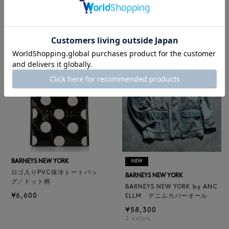
レザートートバッグ（M）
BARNEYS NEW YORK
¥47,300
BARNEYS NEW YORK by ANC
4
colors
ELLM ホースレザーブルゾン
¥165,000
BARNEYS NEW YORK
NEW
ロゴ入りPVC保冷トートバッ
BARNEYS NEW YORK
グ／ドット柄
BARNEYS NEW YORK by ANC
¥6,600
ELLM デニムカバーオール
¥58,300
2
colors