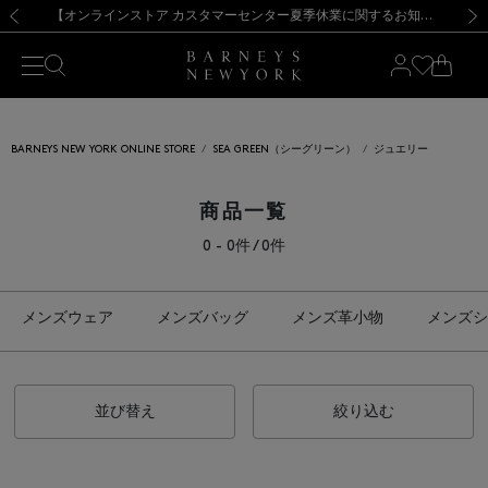
熊本県を中心とした地震の影響によるお荷物のお届けについて
【夏季休業に伴う出荷一時停止のお知らせ】(2026.8.7)
【夏季休業に伴う出荷一時停止のお知らせ】(2026.8.7)
【開催中】SUMMER SALEのご案内・ご注意事項
【オンラインストア カスタマーセンター夏季休業に関するお知らせ】（2026.8.7）
新規登録のお客様も対象！＜MY BARNEYS＞会員のお客様は11,000円（税込）以上のお買上げで常時送料無料！お買い物の際は会員登録を！
【夏季休業に伴う返品・交換承り一時停止のお知らせ】（2026.8.5）
新規登録のお客様も対象！＜MY BARNEYS＞会員のお客様は11,000円（税込）以上のお買上げで常時送料無料！お買い物の際は会員登録を！
前の画像
次の
BARNEYS NEW YORK ONLINE STORE
SEA GREEN（シーグリーン）
ジュエリー
商品一覧
0 - 0件 / 0件
メンズウェア
メンズバッグ
メンズ革小物
メンズシ
並び替え
絞り込む