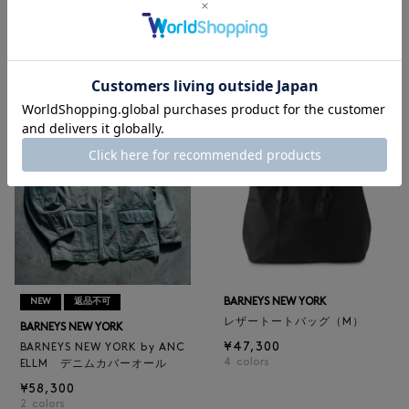
BARNEYS NEW YORK
BARNEYS NEW YORK
BARNEYS NEW YORK by ANC
ロゴ入りPVC保冷トートバッ
ELLM ホースレザーブルゾン
グ／ドット柄
¥165,000
¥6,600
BARNEYS NEW YORK
NEW
返品不可
レザートートバッグ（M）
BARNEYS NEW YORK
¥47,300
BARNEYS NEW YORK by ANC
4
colors
ELLM デニムカバーオール
¥58,300
2
colors