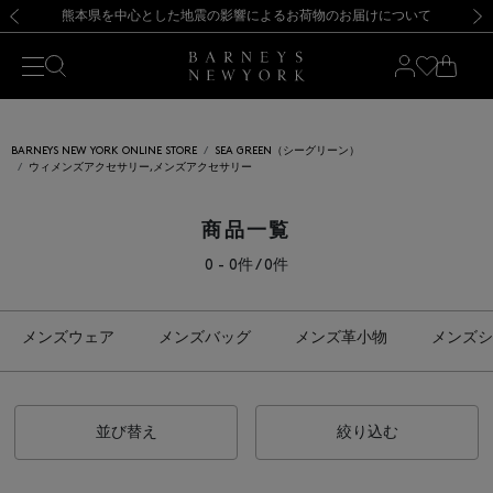
熊本県を中心とした地震の影響によるお荷物のお届けについて
【開催中】SUMMER SALEのご案内・ご注意事項
新規登録のお客様も対象！＜MY BARNEYS＞会員のお客様は11,000円（税込）以上のお買上げで常時送料無料！お買い物の際は会員登録を！
【夏季休業に伴う返品・交換承り一時停止のお知らせ】（2026.8.5）
新規登録のお客様も対象！＜MY BARNEYS＞会員のお客様は11,000円（税込）以上のお買上げで常時送料無料！お買い物の際は会員登録を！
【夏季休業に伴う返品・交換承り一時停止のお知らせ】（2026.8.5）
前の画像
次の
BARNEYS NEW YORK ONLINE STORE
SEA GREEN（シーグリーン）
ウィメンズアクセサリー,メンズアクセサリー
商品一覧
0 - 0件 / 0件
メンズウェア
メンズバッグ
メンズ革小物
メンズシ
並び替え
絞り込む