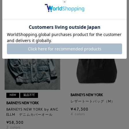
BARNEYS NEW YORK
BARNEYS NEW YORK
BARNEYS NEW YORK by ANC
ロゴ入りPVC保冷トートバッ
ELLM ホースレザーブルゾン
グ／ドット柄
¥165,000
¥6,600
BARNEYS NEW YORK
NEW
返品不可
レザートートバッグ（M）
BARNEYS NEW YORK
¥47,300
BARNEYS NEW YORK by ANC
4
colors
ELLM デニムカバーオール
¥58,300
2
colors