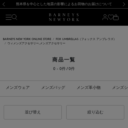
熊本県を中心とした地震の影響によるお荷物のお届けについて
【開催中】SUMMER SALEのご案内・ご注意事項
新規登録のお客様も対象！＜MY BARNEYS＞会員のお客様は11,000円（税込）以上のお買上げで常時送料無料！お買い物の際は会員登録を！
【夏季休業に伴う返品・交換承り一時停止のお知らせ】（2026.8.5）
新規登録のお客様も対象！＜MY BARNEYS＞会員のお客様は11,000円（税込）以上のお買上げで常時送料無料！お買い物の際は会員登録を！
【夏季休業に伴う返品・交換承り一時停止のお知らせ】（2026.8.5）
前の画像
次の
BARNEYS NEW YORK ONLINE STORE
FOX UMBRELLAS（フォックス アンブレラズ）
ウィメンズアクセサリー,メンズアクセサリー
商品一覧
0 - 0件 / 0件
メンズウェア
メンズバッグ
メンズ革小物
メンズシ
並び替え
絞り込む