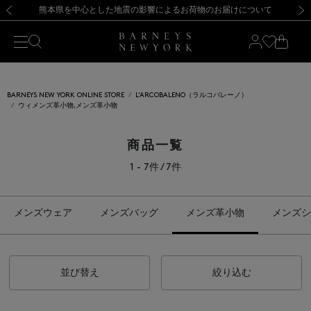
熊本県を中心とした地震の影響によるお荷物のお届けについて
【開催中】SUMMER SALEのご案内・ご注意事項
新規登録のお客様も対象！＜MY BARNEYS＞会員のお客様は11,000円（税込）以上のお買上げで常時送料無料！お買い物の際は会員登録を！
【夏季休業に伴う返品・交換承り一時停止のお知らせ】（2026.8.5）
新規登録のお客様も対象！＜MY BARNEYS＞会員のお客様は11,000円（税込）以上のお買上げで常時送料無料！お買い物の際は会員登録を！
【夏季休業に伴う返品・交換承り一時停止のお知らせ】（2026.8.5）
前の画像
次の
BARNEYS NEW YORK ONLINE STORE
L’ARCOBALENO（ラルコバレーノ）
ウィメンズ革小物,メンズ革小物
商品一覧
1 - 7件 / 7件
メンズウェア
メンズバッグ
メンズ革小物
メンズシ
並び替え
絞り込む