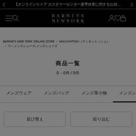
熊本県を中心とした地震の影響によるお荷物のお届けについて
【夏季休業に伴う出荷一時停止のお知らせ】(2026.8.7)
【夏季休業に伴う出荷一時停止のお知らせ】(2026.8.7)
【開催中】SUMMER SALEのご案内・ご注意事項
【オンラインストア カスタマーセンター夏季休業に関するお知らせ】（2026.8.7）
新規登録のお客様も対象！＜MY BARNEYS＞会員のお客様は11,000円（税込）以上のお買上げで常時送料無料！お買い物の際は会員登録を！
【夏季休業に伴う返品・交換承り一時停止のお知らせ】（2026.8.5）
新規登録のお客様も対象！＜MY BARNEYS＞会員のお客様は11,000円（税込）以上のお買上げで常時送料無料！お買い物の際は会員登録を！
前の画像
次の
BARNEYS NEW YORK ONLINE STORE
MACKINTOSH（マッキントッシュ）
ウィメンズシューズ,メンズシューズ
商品一覧
0 - 0件 / 0件
メンズウェア
メンズバッグ
メンズ革小物
メンズシ
並び替え
絞り込む