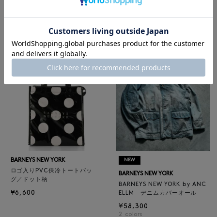
レザートートバッグ（M）
BARNEYS NEW YORK
¥47,300
BARNEYS NEW YORK by ANC
4
colors
ELLM ホースレザーブルゾン
¥165,000
BARNEYS NEW YORK
NEW
ロゴ入りPVC保冷トートバッ
BARNEYS NEW YORK
グ／ドット柄
BARNEYS NEW YORK by ANC
¥6,600
ELLM デニムカバーオール
¥58,300
2
colors